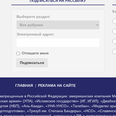
ПОДПИСАТЬСЯ НА РАССЫЛКУ
К
Выберите раздел:
Электронный адрес:
Отпишите меня
Подписаться
ГЛАВНАЯ
РЕКЛАМА НА САЙТЕ
, запрещенные в Российской Федерации: американская компания Me
еская армия» (УПА), «Исламское государство» (ИГ, ИГИЛ), «Джабх
артия (НБП), «Аль-Каида», «УНА-УНСО», «Талибан», «Меджлис кры
Артподготовка», «Тризуб им. Степана Бандеры», «НСО», «Славянск
нт, признанная экстремистской, запрещена в РФ и ликвидирована 