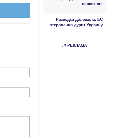
нарасхват.
Разведка доложила: ЕС
откровенно дурит Украину
/// РЕКЛАМА