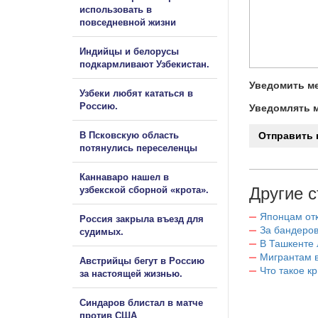
использовать в
повседневной жизни
Индийцы и белорусы
подкармливают Узбекистан.
Уведомить ме
Узбеки любят кататься в
Россию.
Уведомлять м
В Псковскую область
потянулись переселенцы
Каннаваро нашел в
Другие с
узбекской сборной «крота».
Японцам отк
Россия закрыла въезд для
За бандеров
судимых.
В Ташкенте 
Мигрантам в
Австрийцы бегут в Россию
Что такое к
за настоящей жизнью.
Синдаров блистал в матче
против США