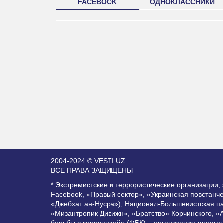
FACEBOOK
ОДНОКЛАССНИКИ
2004-2024 © VESTI.UZ
ВСЕ ПРАВА ЗАЩИЩЕНЫ
* Экстремистские и террористические организации
Facebook, «Правый сектор», «Украинская повстанч
«Джебхат ан-Нусра»), Национал-Большевистская п
«Мизантропик Дивижн», «Братство» Корчинского, «
борьбы с коррупцией» (ФБК) – организация-иноаге