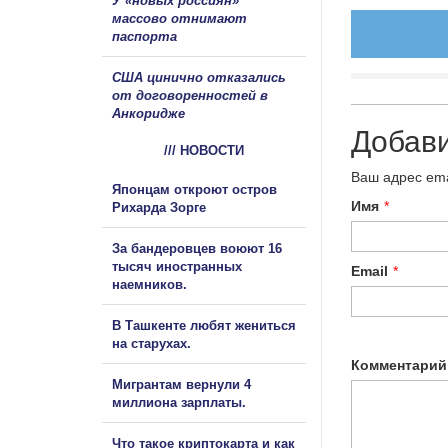
У «новых россиян»
массово отнимают
паспорта
США цинично отказались
от договоренностей в
Анкоридже
Добав
/// НОВОСТИ
Ваш адрес ema
Японцам откроют остров
Имя
*
Рихарда Зорге
За бандеровцев воюют 16
тысяч иностранных
Email
*
наемников.
В Ташкенте любят жениться
на старухах.
Комментарий
Мигрантам вернули 4
миллиона зарплаты.
Что такое криптокарта и как