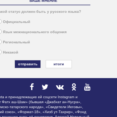
ВАШЕ МНЕНИЕ
акой статус должен быть у русского языка?
Официальный
Язык межнационального общения
Региональный
Никакой
итоги
ta и принадлежащие ей соцсети Instagram и
ат Фатх аш-Шам» (бывшая «Джабхат ан-Нусра»,
мско-татарского народа», «Свидетели Иеговы»,
ий союз», «Формат-18», «Хизб ут-Тахрир», «Фонд
по решению суда; её основатель Алексей Навальный