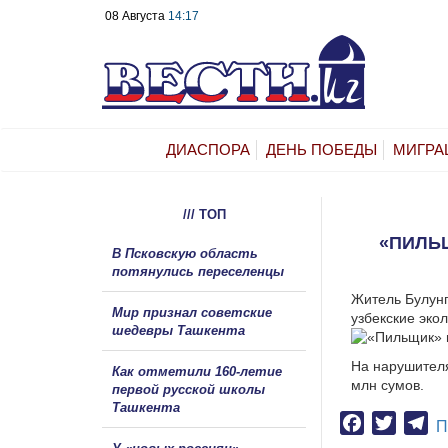
08 Августа
14:17
ДИАСПОРА
ДЕНЬ ПОБЕДЫ
МИГРА
/// ТОП
«ПИЛЬЩ
В Псковскую область
потянулись переселенцы
Житель Булунг
Мир признал советские
узбекские экол
шедевры Ташкента
На нарушителя
Как отметили 160-летие
млн сумов.
первой русской школы
Ташкента
Facebook
Twitter
Te
П