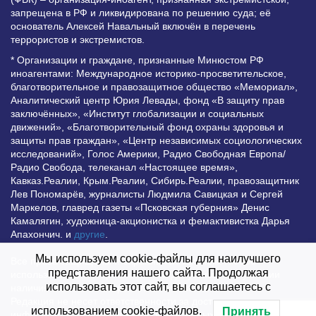
запрещена в РФ и ликвидирована по решению суда; её
основатель Алексей Навальный включён в перечень
террористов и экстремистов.
* Организации и граждане, признанные Минюстом РФ
иноагентами: Международное историко-просветительское,
благотворительное и правозащитное общество «Мемориал»,
Аналитический центр Юрия Левады, фонд «В защиту прав
заключённых», «Институт глобализации и социальных
движений», «Благотворительный фонд охраны здоровья и
защиты прав граждан», «Центр независимых социологических
исследований», Голос Америки, Радио Свободная Европа/
Радио Свобода, телеканал «Настоящее время»,
Кавказ.Реалии, Крым.Реалии, Сибирь.Реалии, правозащитник
Лев Пономарёв, журналисты Людмила Савицкая и Сергей
Маркелов, главред газеты «Псковская губерния» Денис
Камалягин, художница-акционистка и фемактивистка Дарья
Апахончич. и
другие
.
Мы используем cookie-файлы для наилучшего
Все права защищены и охраняются законом. Любое
представления нашего сайта. Продолжая
использование материалов сайта допустимо при условии
использовать этот сайт, вы соглашаетесь с
наличия активной гиперссылки на Vesti.UZ.
Редакция не несет ответственности за достоверность
использованием cookie-файлов.
Принять
информации, опубликованной в рекламных объявлениях.