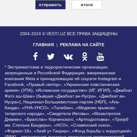
итоги
2004-2024 © VESTI.UZ
ВСЕ ПРАВА ЗАЩИЩЕНЫ
ГЛАВНАЯ
РЕКЛАМА НА САЙТЕ
* Экстремистские и террористические организации,
запрещенные в Российской Федерации: американская
компания Meta и принадлежащие ей соцсети Instagram и
Facebook, «Правый сектор», «Украинская повстанческая
армия» (УПА), «Исламское государство» (ИГ, ИГИЛ), «Джабхат
Фатх аш-Шам» (бывшая «Джабхат ан-Нусра», «Джебхат ан-
Нусра»), Национал-Большевистская партия (НБП), «Аль-
Каида», «УНА-УНСО», «Талибан», «Меджлис крымско-
татарского народа», «Свидетели Иеговы», «Мизантропик
Дивижн», «Братство» Корчинского, «Артподготовка», «Тризуб
им. Степана Бандеры», «НСО», «Славянский союз»,
«Формат-18», «Хизб ут-Тахрир», «Фонд борьбы с коррупцией»
(ФБК) – организация-иноагент, признанная экстремистской,