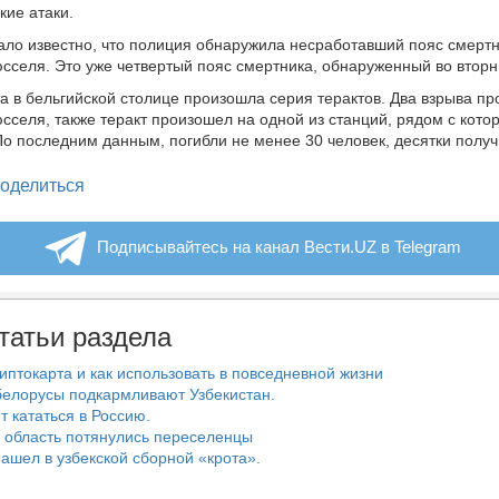
кие атаки.
тало известно, что полиция обнаружила несработавший пояс смертн
сселя. Это уже четвертый пояс смертника, обнаруженный во вторн
а в бельгийской столице произошла серия терактов. Два взрыва пр
сселя, также теракт произошел на одной из станций, рядом с кото
По последним данным, погибли не менее 30 человек, десятки полу
legram
оделиться
Подписывайтесь на канал Вести.UZ в Telegram
татьи раздела
риптокарта и как использовать в повседневной жизни
белорусы подкармливают Узбекистан.
т кататься в Россию.
 область потянулись переселенцы
ашел в узбекской сборной «крота».