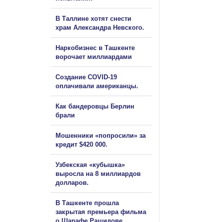
В Таллине хотят снести
храм Александра Невского.
Наркобизнес в Ташкенте
ворочает миллиардами
Создание COVID-19
оплачивали американцы.
Как бандеровцы Берлин
брали
Мошенники «попросили» за
кредит $420 000.
Узбекская «кубышка»
выросла на 8 миллиардов
долларов.
В Ташкенте прошла
закрытая премьера фильма
о Шарафе Рашидове.