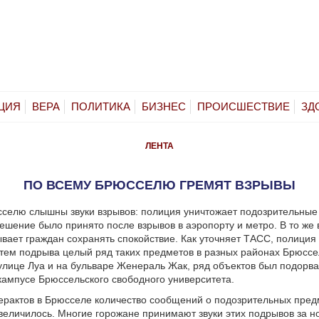
ЦИЯ
ВЕРА
ПОЛИТИКА
БИЗНЕС
ПРОИСШЕСТВИЕ
ЗД
ЛЕНТА
ПО ВСЕМУ БРЮССЕЛЮ ГРЕМЯТ ВЗРЫВЫ
селю слышны звуки взрывов: полиция уничтожает подозрительные 
решение было принято после взрывов в аэропорту и метро. В то же
вает граждан сохранять спокойствие.
Как уточняет ТАСС, полиция
тем подрыва целый ряд таких предметов в разных районах Брюссе
 улице Луа и на бульваре Женераль Жак, ряд объектов был подорва
кампусе Брюссельского свободного университета.
ерактов в Брюсселе количество сообщений о подозрительных пред
величилось. Многие горожане принимают звуки этих подрывов за н