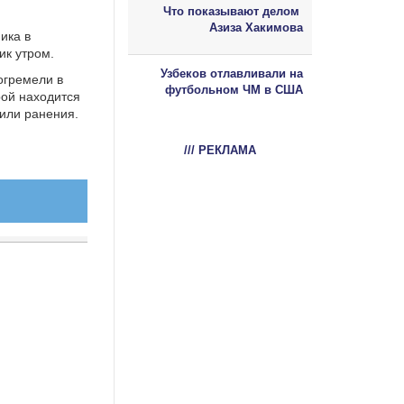
Что показывают делом
Азиза Хакимова
ика в
ик утром.
Узбеков отлавливали на
огремели в
футбольном ЧМ в США
рой находится
чили ранения.
/// РЕКЛАМА