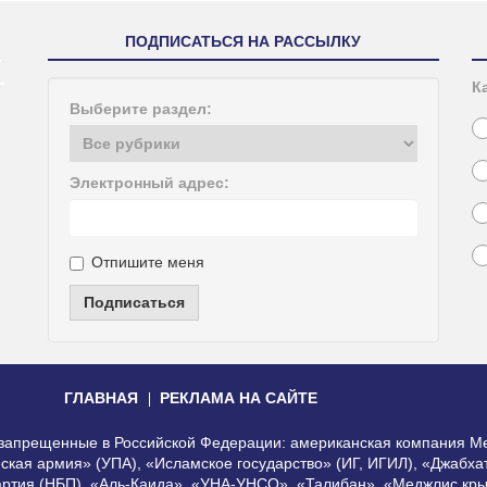
ПОДПИСАТЬСЯ НА РАССЫЛКУ
К
Выберите раздел:
Электронный адрес:
Отпишите меня
Подписаться
ГЛАВНАЯ
РЕКЛАМА НА САЙТЕ
, запрещенные в Российской Федерации: американская компания Me
еская армия» (УПА), «Исламское государство» (ИГ, ИГИЛ), «Джабх
артия (НБП), «Аль-Каида», «УНА-УНСО», «Талибан», «Меджлис кры