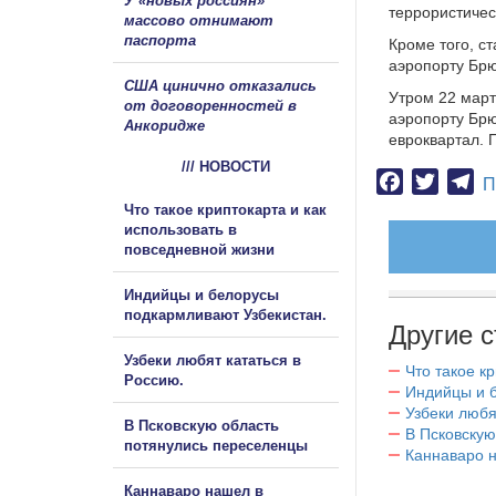
У «новых россиян»
террористичес
массово отнимают
паспорта
Кроме того, с
аэропорту Брю
США цинично отказались
Утром 22 март
от договоренностей в
аэропорту Брю
Анкоридже
евроквартал. 
/// НОВОСТИ
Facebook
Twitter
Te
П
Что такое криптокарта и как
использовать в
повседневной жизни
Индийцы и белорусы
подкармливают Узбекистан.
Другие с
Узбеки любят кататься в
Что такое к
Россию.
Индийцы и 
Узбеки любя
В Псковскую область
В Псковскую
потянулись переселенцы
Каннаваро н
Каннаваро нашел в