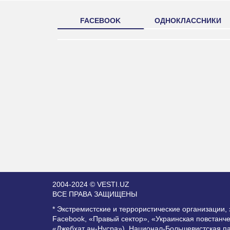
FACEBOOK
ОДНОКЛАССНИКИ
2004-2024 © VESTI.UZ
ВСЕ ПРАВА ЗАЩИЩЕНЫ
* Экстремистские и террористические организации
Facebook, «Правый сектор», «Украинская повстанч
«Джебхат ан-Нусра»), Национал-Большевистская п