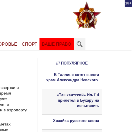
18+
ОРОВЬЕ
СПОРТ
ВАШЕ ПРАВО
/// ПОПУЛЯРНОЕ
В Таллине хотят снести
храм Александра Невского.
свертки и
 время
«Ташкентский» Ил-114
 уже
прилетел в Бухару на
ля, в
испытания.
н в аэропорту
Хозяйка русского слова
метах
овые