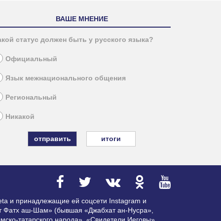
ВАШЕ МНЕНИЕ
акой статус должен быть у русского языка?
Официальный
Язык межнационального общения
Региональный
Никакой
итоги
ta и принадлежащие ей соцсети Instagram и
ат Фатх аш-Шам» (бывшая «Джабхат ан-Нусра»,
мско-татарского народа», «Свидетели Иеговы»,