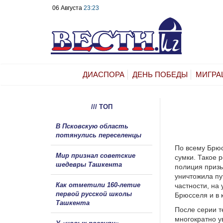
06 Августа
23:23
ДИАСПОРА
ДЕНЬ ПОБЕДЫ
МИГРА
/// ТОП
В Псковскую область
потянулись переселенцы
По всему Брюс
Мир признал советские
сумки. Такое 
шедевры Ташкента
полиция призы
уничтожила пу
Как отметили 160-летие
частности, на
первой русской школы
Брюсселя и в 
Ташкента
После серии т
многократно у