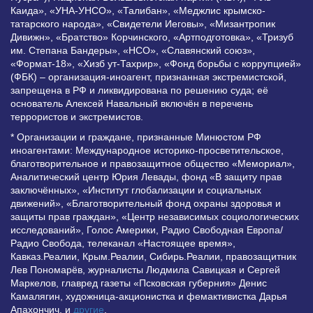
Каида», «УНА-УНСО», «Талибан», «Меджлис крымско-
татарского народа», «Свидетели Иеговы», «Мизантропик
Дивижн», «Братство» Корчинского, «Артподготовка», «Тризуб
им. Степана Бандеры», «НСО», «Славянский союз»,
«Формат-18», «Хизб ут-Тахрир», «Фонд борьбы с коррупцией»
(ФБК) – организация-иноагент, признанная экстремистской,
запрещена в РФ и ликвидирована по решению суда; её
основатель Алексей Навальный включён в перечень
террористов и экстремистов.
* Организации и граждане, признанные Минюстом РФ
иноагентами: Международное историко-просветительское,
благотворительное и правозащитное общество «Мемориал»,
Аналитический центр Юрия Левады, фонд «В защиту прав
заключённых», «Институт глобализации и социальных
движений», «Благотворительный фонд охраны здоровья и
защиты прав граждан», «Центр независимых социологических
исследований», Голос Америки, Радио Свободная Европа/
Радио Свобода, телеканал «Настоящее время»,
Кавказ.Реалии, Крым.Реалии, Сибирь.Реалии, правозащитник
Лев Пономарёв, журналисты Людмила Савицкая и Сергей
Маркелов, главред газеты «Псковская губерния» Денис
Камалягин, художница-акционистка и фемактивистка Дарья
Апахончич. и
другие
.