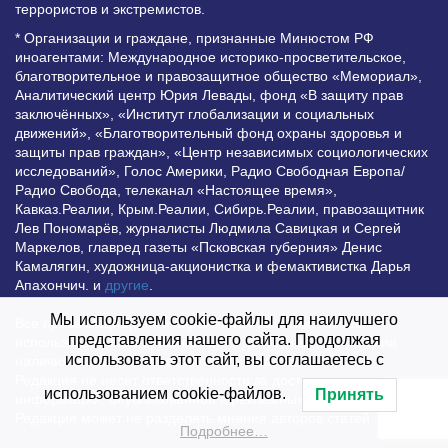
террористов и экстремистов.
* Организации и граждане, признанные Минюстом РФ
иноагентами: Международное историко-просветительское,
благотворительное и правозащитное общество «Мемориал»,
Аналитический центр Юрия Левады, фонд «В защиту прав
заключённых», «Институт глобализации и социальных
движений», «Благотворительный фонд охраны здоровья и
защиты прав граждан», «Центр независимых социологических
исследований», Голос Америки, Радио Свободная Европа/
Радио Свобода, телеканал «Настоящее время»,
Кавказ.Реалии, Крым.Реалии, Сибирь.Реалии, правозащитник
Лев Пономарёв, журналисты Людмила Савицкая и Сергей
Маркелов, главред газеты «Псковская губерния» Денис
Камалягин, художница-акционистка и фемактивистка Дарья
Апахончич. и
другие
.
Мы используем cookie-файлы для наилучшего
Все права защищены и охраняются законом. Любое
представления нашего сайта. Продолжая
использование материалов сайта допустимо при условии
использовать этот сайт, вы соглашаетесь с
наличия активной гиперссылки на Vesti.UZ.
Редакция не несет ответственности за достоверность
использованием cookie-файлов.
Принять
информации, опубликованной в рекламных объявлениях.
Редакция может не разделять мнения авторов статей
Подробнее…