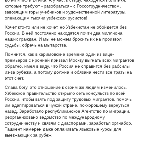
которые требуют «разобраться» с Россотрудничеством,
завозящим горы учебников и художественной литературы,
опекающим тысячи узбекских русистов!
Хочет кто-то или не хочет, но Узбекистан не обойдется без
России. В ней постоянно находятся почти два миллиона
наших граждан. И мы не можем бросить их на произвол
судьбы, обречь на мытарства.
Помнится, как в каримовские времена один из вице-
премьеров с иронией призвал Москву выгнать всех мигрантов
обратно, имея в виду, что Россия не справится без рабсилы
из-за рубежа, а потому должна и обязана нести все траты на
этот счет.
Слава богу, это отношение к своим же людям изменилось.
Узбекское правительство открыло сеть консульств по всей
России, чтобы взять под защиту трудовых мигрантов, помочь
им адаптироваться в чужой стране, по-хорошему вернуться
назад. Заработало республиканское Агентство по миграции,
реорганизовано ведомство по международному
сотрудничеству и связям с диаспорами, заработал оргнабор,
Ташкент намерен даже оплачивать языковые курсы для
выезжающих за рубеж.