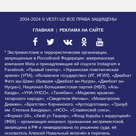
2004-2024 © VESTI.UZ
ВСЕ ПРАВА ЗАЩИЩЕНЫ
ГЛАВНАЯ
РЕКЛАМА НА САЙТЕ
* Экстремистские и террористические организации,
запрещенные в Российской Федерации: американская
компания Meta и принадлежащие ей соцсети Instagram и
Facebook, «Правый сектор», «Украинская повстанческая
армия» (УПА), «Исламское государство» (ИГ, ИГИЛ), «Джабхат
Фатх аш-Шам» (бывшая «Джабхат ан-Нусра», «Джебхат ан-
Нусра»), Национал-Большевистская партия (НБП), «Аль-
Каида», «УНА-УНСО», «Талибан», «Меджлис крымско-
татарского народа», «Свидетели Иеговы», «Мизантропик
Дивижн», «Братство» Корчинского, «Артподготовка», «Тризуб
им. Степана Бандеры», «НСО», «Славянский союз»,
«Формат-18», «Хизб ут-Тахрир», «Фонд борьбы с коррупцией»
(ФБК) – организация-иноагент, признанная экстремистской,
запрещена в РФ и ликвидирована по решению суда; её
основатель Алексей Навальный включён в перечень