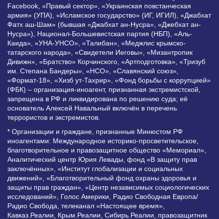
Facebook, «Правый сектор», «Украинская повстанческая
армия» (УПА), «Исламское государство» (ИГ, ИГИЛ), «Джабхат
Фатх аш-Шам» (бывшая «Джабхат ан-Нусра», «Джебхат ан-
Нусра»), Национал-Большевистская партия (НБП), «Аль-
Каида», «УНА-УНСО», «Талибан», «Меджлис крымско-
татарского народа», «Свидетели Иеговы», «Мизантропик
Дивижн», «Братство» Корчинского, «Артподготовка», «Тризуб
им. Степана Бандеры», «НСО», «Славянский союз»,
«Формат-18», «Хизб ут-Тахрир», «Фонд борьбы с коррупцией»
(ФБК) – организация-иноагент, признанная экстремистской,
запрещена в РФ и ликвидирована по решению суда; её
основатель Алексей Навальный включён в перечень
террористов и экстремистов.
* Организации и граждане, признанные Минюстом РФ
иноагентами: Международное историко-просветительское,
благотворительное и правозащитное общество «Мемориал»,
Аналитический центр Юрия Левады, фонд «В защиту прав
заключённых», «Институт глобализации и социальных
движений», «Благотворительный фонд охраны здоровья и
защиты прав граждан», «Центр независимых социологических
исследований», Голос Америки, Радио Свободная Европа/
Радио Свобода, телеканал «Настоящее время»,
Кавказ.Реалии, Крым.Реалии, Сибирь.Реалии, правозащитник