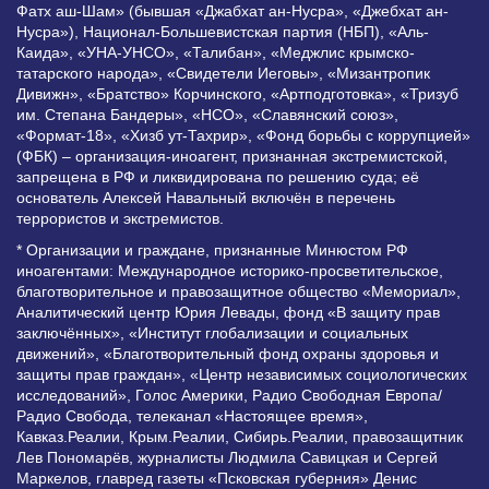
Фатх аш-Шам» (бывшая «Джабхат ан-Нусра», «Джебхат ан-
Нусра»), Национал-Большевистская партия (НБП), «Аль-
Каида», «УНА-УНСО», «Талибан», «Меджлис крымско-
татарского народа», «Свидетели Иеговы», «Мизантропик
Дивижн», «Братство» Корчинского, «Артподготовка», «Тризуб
им. Степана Бандеры», «НСО», «Славянский союз»,
«Формат-18», «Хизб ут-Тахрир», «Фонд борьбы с коррупцией»
(ФБК) – организация-иноагент, признанная экстремистской,
запрещена в РФ и ликвидирована по решению суда; её
основатель Алексей Навальный включён в перечень
террористов и экстремистов.
* Организации и граждане, признанные Минюстом РФ
иноагентами: Международное историко-просветительское,
благотворительное и правозащитное общество «Мемориал»,
Аналитический центр Юрия Левады, фонд «В защиту прав
заключённых», «Институт глобализации и социальных
движений», «Благотворительный фонд охраны здоровья и
защиты прав граждан», «Центр независимых социологических
исследований», Голос Америки, Радио Свободная Европа/
Радио Свобода, телеканал «Настоящее время»,
Кавказ.Реалии, Крым.Реалии, Сибирь.Реалии, правозащитник
Лев Пономарёв, журналисты Людмила Савицкая и Сергей
Маркелов, главред газеты «Псковская губерния» Денис