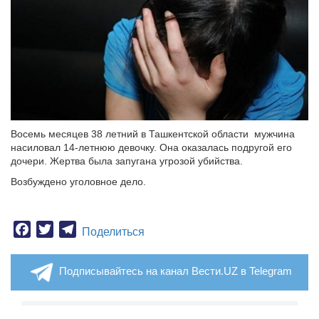
Восемь месяцев 38 летний в Ташкентской области мужчина
насиловал 14-летнюю девочку. Она оказалась подругой его
дочери. Жертва была запугана угрозой убийства.
Возбуждено уголовное дело.
Facebook
Twitter
Telegram
Поделиться
Подписывайтесь на канал Вести.UZ в Telegram