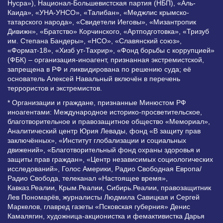
Нусра»), Национал-Большевистская партия (НБП), «Аль-
Каида», «УНА-УНСО», «Талибан», «Меджлис крымско-
татарского народа», «Свидетели Иеговы», «Мизантропик
Дивижн», «Братство» Корчинского, «Артподготовка», «Тризуб
им. Степана Бандеры», «НСО», «Славянский союз»,
«Формат-18», «Хизб ут-Тахрир», «Фонд борьбы с коррупцией»
(ФБК) – организация-иноагент, признанная экстремистской,
запрещена в РФ и ликвидирована по решению суда; её
основатель Алексей Навальный включён в перечень
террористов и экстремистов.
* Организации и граждане, признанные Минюстом РФ
иноагентами: Международное историко-просветительское,
благотворительное и правозащитное общество «Мемориал»,
Аналитический центр Юрия Левады, фонд «В защиту прав
заключённых», «Институт глобализации и социальных
движений», «Благотворительный фонд охраны здоровья и
защиты прав граждан», «Центр независимых социологических
исследований», Голос Америки, Радио Свободная Европа/
Радио Свобода, телеканал «Настоящее время»,
Кавказ.Реалии, Крым.Реалии, Сибирь.Реалии, правозащитник
Лев Пономарёв, журналисты Людмила Савицкая и Сергей
Маркелов, главред газеты «Псковская губерния» Денис
Камалягин, художница-акционистка и фемактивистка Дарья