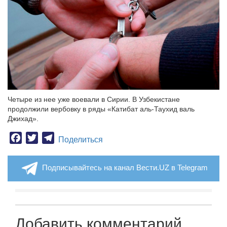
Четыре из нее уже воевали в Сирии. В Узбекистане
продолжили вербовку в ряды «Катибат аль-Таухид валь
Джихад».
Facebook
Twitter
Telegram
Поделиться
Подписывайтесь на канал Вести.UZ в Telegram
Добавить комментарий