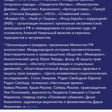
татарского народа», «Свидетели Иеговы», «Мизантропик
Дивижн», «Братство» Корчинского, «Артподготовка», «Тризуб
им. Степана Бандеры», «НСО», «Славянский союз»,
«Формат-18», «Хизб ут-Тахрир», «Фонд борьбы с коррупцией»
(ФБК) – организация-иноагент, признанная экстремистской,
запрещена в РФ и ликвидирована по решению суда; её
основатель Алексей Навальный включён в перечень
террористов и экстремистов.
* Организации и граждане, признанные Минюстом РФ
иноагентами: Международное историко-просветительское,
благотворительное и правозащитное общество «Мемориал»,
Аналитический центр Юрия Левады, фонд «В защиту прав
заключённых», «Институт глобализации и социальных
движений», «Благотворительный фонд охраны здоровья и
защиты прав граждан», «Центр независимых социологических
исследований», Голос Америки, Радио Свободная Европа/
Радио Свобода, телеканал «Настоящее время»,
Кавказ.Реалии, Крым.Реалии, Сибирь.Реалии, правозащитник
Лев Пономарёв, журналисты Людмила Савицкая и Сергей
Маркелов, главред газеты «Псковская губерния» Денис
Камалягин, художница-акционистка и фемактивистка Дарья
Апахончич. и
другие
.