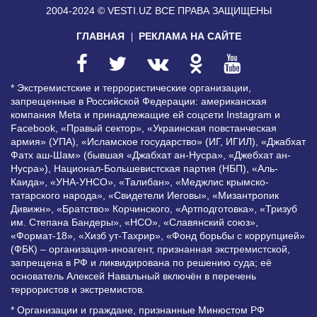
2004-2024 © VESTI.UZ
ВСЕ ПРАВА ЗАЩИЩЕНЫ
ГЛАВНАЯ
РЕКЛАМА НА САЙТЕ
* Экстремистские и террористические организации,
запрещенные в Российской Федерации: американская
компания Meta и принадлежащие ей соцсети Instagram и
Facebook, «Правый сектор», «Украинская повстанческая
армия» (УПА), «Исламское государство» (ИГ, ИГИЛ), «Джабхат
Фатх аш-Шам» (бывшая «Джабхат ан-Нусра», «Джебхат ан-
Нусра»), Национал-Большевистская партия (НБП), «Аль-
Каида», «УНА-УНСО», «Талибан», «Меджлис крымско-
татарского народа», «Свидетели Иеговы», «Мизантропик
Дивижн», «Братство» Корчинского, «Артподготовка», «Тризуб
им. Степана Бандеры», «НСО», «Славянский союз»,
«Формат-18», «Хизб ут-Тахрир», «Фонд борьбы с коррупцией»
(ФБК) – организация-иноагент, признанная экстремистской,
запрещена в РФ и ликвидирована по решению суда; её
основатель Алексей Навальный включён в перечень
террористов и экстремистов.
* Организации и граждане, признанные Минюстом РФ