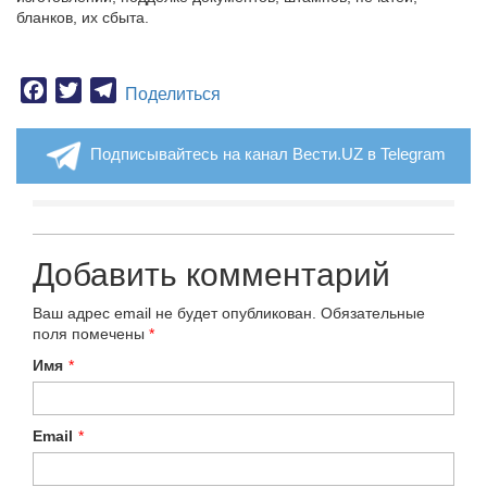
бланков, их сбыта.
Facebook
Twitter
Telegram
Поделиться
Подписывайтесь на канал Вести.UZ в Telegram
Добавить комментарий
Ваш адрес email не будет опубликован.
Обязательные
поля помечены
*
Имя
*
Email
*