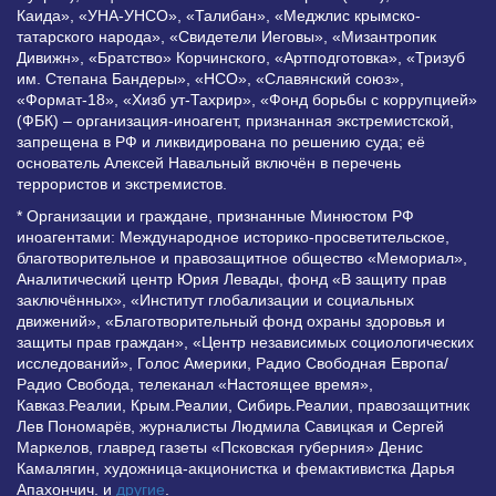
Каида», «УНА-УНСО», «Талибан», «Меджлис крымско-
татарского народа», «Свидетели Иеговы», «Мизантропик
Дивижн», «Братство» Корчинского, «Артподготовка», «Тризуб
им. Степана Бандеры», «НСО», «Славянский союз»,
«Формат-18», «Хизб ут-Тахрир», «Фонд борьбы с коррупцией»
(ФБК) – организация-иноагент, признанная экстремистской,
запрещена в РФ и ликвидирована по решению суда; её
основатель Алексей Навальный включён в перечень
террористов и экстремистов.
* Организации и граждане, признанные Минюстом РФ
иноагентами: Международное историко-просветительское,
благотворительное и правозащитное общество «Мемориал»,
Аналитический центр Юрия Левады, фонд «В защиту прав
заключённых», «Институт глобализации и социальных
движений», «Благотворительный фонд охраны здоровья и
защиты прав граждан», «Центр независимых социологических
исследований», Голос Америки, Радио Свободная Европа/
Радио Свобода, телеканал «Настоящее время»,
Кавказ.Реалии, Крым.Реалии, Сибирь.Реалии, правозащитник
Лев Пономарёв, журналисты Людмила Савицкая и Сергей
Маркелов, главред газеты «Псковская губерния» Денис
Камалягин, художница-акционистка и фемактивистка Дарья
Апахончич. и
другие
.