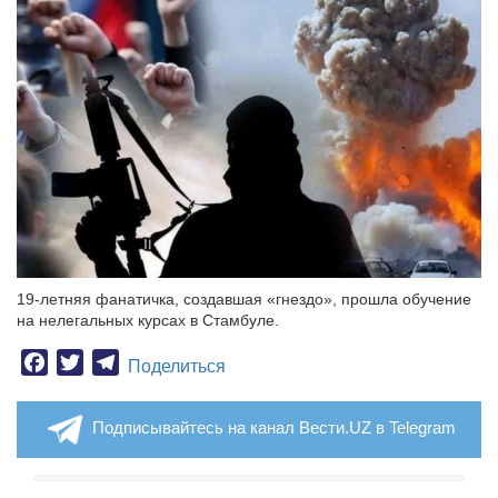
19-летняя фанатичка, создавшая «гнездо», прошла обучение
на нелегальных курсах в Стамбуле.
Facebook
Twitter
Telegram
Поделиться
Подписывайтесь на канал Вести.UZ в Telegram