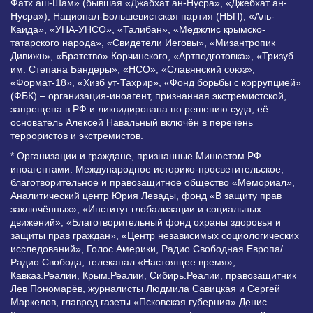
Фатх аш-Шам» (бывшая «Джабхат ан-Нусра», «Джебхат ан-
Нусра»), Национал-Большевистская партия (НБП), «Аль-
Каида», «УНА-УНСО», «Талибан», «Меджлис крымско-
татарского народа», «Свидетели Иеговы», «Мизантропик
Дивижн», «Братство» Корчинского, «Артподготовка», «Тризуб
им. Степана Бандеры», «НСО», «Славянский союз»,
«Формат-18», «Хизб ут-Тахрир», «Фонд борьбы с коррупцией»
(ФБК) – организация-иноагент, признанная экстремистской,
запрещена в РФ и ликвидирована по решению суда; её
основатель Алексей Навальный включён в перечень
террористов и экстремистов.
* Организации и граждане, признанные Минюстом РФ
иноагентами: Международное историко-просветительское,
благотворительное и правозащитное общество «Мемориал»,
Аналитический центр Юрия Левады, фонд «В защиту прав
заключённых», «Институт глобализации и социальных
движений», «Благотворительный фонд охраны здоровья и
защиты прав граждан», «Центр независимых социологических
исследований», Голос Америки, Радио Свободная Европа/
Радио Свобода, телеканал «Настоящее время»,
Кавказ.Реалии, Крым.Реалии, Сибирь.Реалии, правозащитник
Лев Пономарёв, журналисты Людмила Савицкая и Сергей
Маркелов, главред газеты «Псковская губерния» Денис