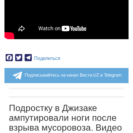
Facebook
Twitter
Telegram
Поделиться
Подписывайтесь на канал Вести.UZ в Telegram
Подростку в Джизаке
ампутировали ноги после
взрыва мусоровоза. Видео