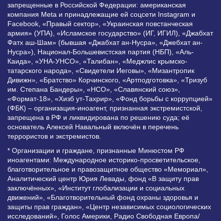
запрещенные в Российской Федерации: американская
компания Meta и принадлежащие ей соцсети Instagram и
Facebook, «Правый сектор», «Украинская повстанческая
армия» (УПА), «Исламское государство» (ИГ, ИГИЛ), «Джабхат
Фатх аш-Шам» (бывшая «Джабхат ан-Нусра», «Джебхат ан-
Нусра»), Национал-Большевистская партия (НБП), «Аль-
Каида», «УНА-УНСО», «Талибан», «Меджлис крымско-
татарского народа», «Свидетели Иеговы», «Мизантропик
Дивижн», «Братство» Корчинского, «Артподготовка», «Тризуб
им. Степана Бандеры», «НСО», «Славянский союз»,
«Формат-18», «Хизб ут-Тахрир», «Фонд борьбы с коррупцией»
(ФБК) – организация-иноагент, признанная экстремистской,
запрещена в РФ и ликвидирована по решению суда; её
основатель Алексей Навальный включён в перечень
террористов и экстремистов.
* Организации и граждане, признанные Минюстом РФ
иноагентами: Международное историко-просветительское,
благотворительное и правозащитное общество «Мемориал»,
Аналитический центр Юрия Левады, фонд «В защиту прав
заключённых», «Институт глобализации и социальных
движений», «Благотворительный фонд охраны здоровья и
защиты прав граждан», «Центр независимых социологических
исследований», Голос Америки, Радио Свободная Европа/