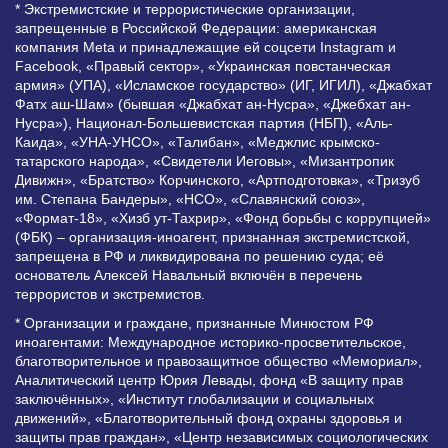
* Экстремистские и террористические организации,
запрещенные в Российской Федерации: американская
компания Meta и принадлежащие ей соцсети Instagram и
Facebook, «Правый сектор», «Украинская повстанческая
армия» (УПА), «Исламское государство» (ИГ, ИГИЛ), «Джабхат
Фатх аш-Шам» (бывшая «Джабхат ан-Нусра», «Джебхат ан-
Нусра»), Национал-Большевистская партия (НБП), «Аль-
Каида», «УНА-УНСО», «Талибан», «Меджлис крымско-
татарского народа», «Свидетели Иеговы», «Мизантропик
Дивижн», «Братство» Корчинского, «Артподготовка», «Тризуб
им. Степана Бандеры», «НСО», «Славянский союз»,
«Формат-18», «Хизб ут-Тахрир», «Фонд борьбы с коррупцией»
(ФБК) – организация-иноагент, признанная экстремистской,
запрещена в РФ и ликвидирована по решению суда; её
основатель Алексей Навальный включён в перечень
террористов и экстремистов.
* Организации и граждане, признанные Минюстом РФ
иноагентами: Международное историко-просветительское,
благотворительное и правозащитное общество «Мемориал»,
Аналитический центр Юрия Левады, фонд «В защиту прав
заключённых», «Институт глобализации и социальных
движений», «Благотворительный фонд охраны здоровья и
защиты прав граждан», «Центр независимых социологических