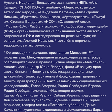
Нусра»), Национал-Большевистская партия (НБП), «Аль-
Каида», «УНА-УНСО», «Талибан», «Меджлис крымско-
татарского народа», «Свидетели Иеговы», «Мизантропик
Дивижн», «Братство» Корчинского, «Артподготовка», «Тризуб
им. Степана Бандеры», «НСО», «Славянский союз»,
«Формат-18», «Хизб ут-Тахрир», «Фонд борьбы с коррупцией»
(ФБК) – организация-иноагент, признанная экстремистской,
запрещена в РФ и ликвидирована по решению суда; её
основатель Алексей Навальный включён в перечень
террористов и экстремистов.
* Организации и граждане, признанные Минюстом РФ
иноагентами: Международное историко-просветительское,
благотворительное и правозащитное общество «Мемориал»,
Аналитический центр Юрия Левады, фонд «В защиту прав
заключённых», «Институт глобализации и социальных
движений», «Благотворительный фонд охраны здоровья и
защиты прав граждан», «Центр независимых социологических
исследований», Голос Америки, Радио Свободная Европа/
Радио Свобода, телеканал «Настоящее время»,
Кавказ.Реалии, Крым.Реалии, Сибирь.Реалии, правозащитник
Лев Пономарёв, журналисты Людмила Савицкая и Сергей
Маркелов, главред газеты «Псковская губерния» Денис
Камалягин, художница-акционистка и фемактивистка Дарья