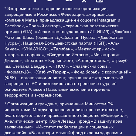
* Экстремистские и террористические организации,
запрещенные в Российской Федерации: американская
компания Meta и принадлежащие ей соцсети Instagram и
Facebook, «Правый сектор», «Украинская повстанческая
армия» (УПА), «Исламское государство» (ИГ, ИГИЛ), «Джабхат
Фатх аш-Шам» (бывшая «Джабхат ан-Нусра», «Джебхат ан-
Нусра»), Национал-Большевистская партия (НБП), «Аль-
Каида», «УНА-УНСО», «Талибан», «Меджлис крымско-
татарского народа», «Свидетели Иеговы», «Мизантропик
Дивижн», «Братство» Корчинского, «Артподготовка», «Тризуб
им. Степана Бандеры», «НСО», «Славянский союз»,
«Формат-18», «Хизб ут-Тахрир», «Фонд борьбы с коррупцией»
(ФБК) – организация-иноагент, признанная экстремистской,
запрещена в РФ и ликвидирована по решению суда; её
основатель Алексей Навальный включён в перечень
террористов и экстремистов.
* Организации и граждане, признанные Минюстом РФ
иноагентами: Международное историко-просветительское,
благотворительное и правозащитное общество «Мемориал»,
Аналитический центр Юрия Левады, фонд «В защиту прав
заключённых», «Институт глобализации и социальных
движений», «Благотворительный фонд охраны здоровья и