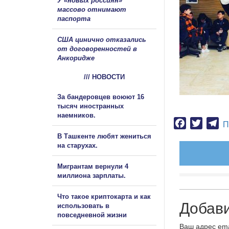
У «новых россиян»
массово отнимают
паспорта
США цинично отказались
от договоренностей в
Анкоридже
/// НОВОСТИ
За бандеровцев воюют 16
тысяч иностранных
наемников.
Facebook
Twitter
Te
П
В Ташкенте любят жениться
на старухах.
Мигрантам вернули 4
миллиона зарплаты.
Что такое криптокарта и как
Добав
использовать в
повседневной жизни
Ваш адрес ema