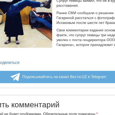
Супруг певицы заявил, что не в ку
расставания.
Ранее СМИ сообщали о решении
Гагариной расстаться с фотогра
Исхаковым после шести лет брака
Свои комментарии издания основ
факте, что супруг певицы три нед
уволен с поста гендиректора ОО
Гагарина», которое принадлежит а
legram
оделиться
Подписывайтесь на канал Вести.UZ в Telegram
ить комментарий
il не будет опубликован.
Обязательные поля помечены
*