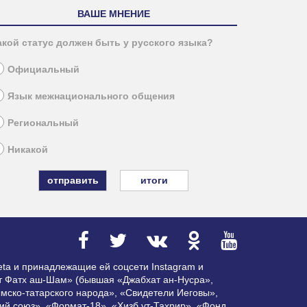
ВАШЕ МНЕНИЕ
акой статус должен быть у русского языка?
Официальный
Язык межнационального общения
Региональный
Никакой
итоги
ta и принадлежащие ей соцсети Instagram и
ат Фатх аш-Шам» (бывшая «Джабхат ан-Нусра»,
мско-татарского народа», «Свидетели Иеговы»,
ий союз», «Формат-18», «Хизб ут-Тахрир», «Фонд