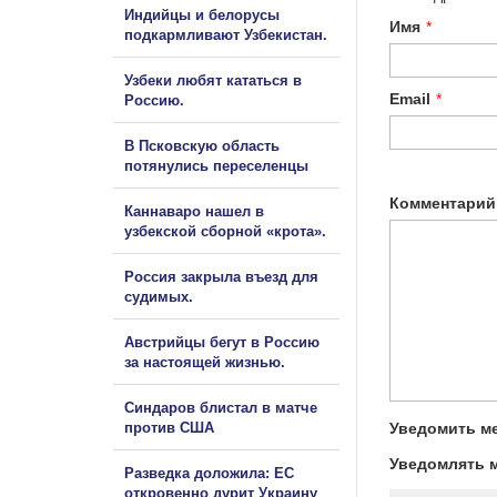
Индийцы и белорусы
Имя
*
подкармливают Узбекистан.
Узбеки любят кататься в
Email
*
Россию.
В Псковскую область
потянулись переселенцы
Комментарий
Каннаваро нашел в
узбекской сборной «крота».
Россия закрыла въезд для
судимых.
Австрийцы бегут в Россию
за настоящей жизнью.
Синдаров блистал в матче
против США
Уведомить ме
Уведомлять м
Разведка доложила: ЕС
откровенно дурит Украину