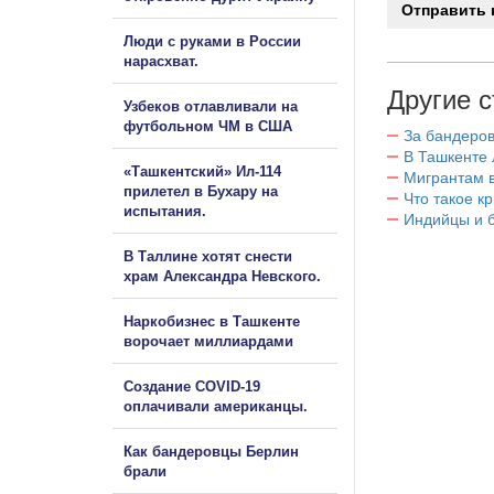
Люди с руками в России
нарасхват.
Другие с
Узбеков отлавливали на
футбольном ЧМ в США
За бандеров
В Ташкенте 
«Ташкентский» Ил-114
Мигрантам в
прилетел в Бухару на
Что такое к
испытания.
Индийцы и 
В Таллине хотят снести
храм Александра Невского.
Наркобизнес в Ташкенте
ворочает миллиардами
Создание COVID-19
оплачивали американцы.
Как бандеровцы Берлин
брали