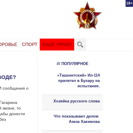
18+
ОРОВЬЕ
СПОРТ
ВАШЕ ПРАВО
/// ПОПУЛЯРНОЕ
«Ташкентский» Ил-114
ВОДЕ?
прилетел в Бухару на
испытания.
И сообщения о
Хозяйка русского слова
Гагарина
 жизни, то
 дабы донести
Что показывают делом
без
Азиза Хакимова