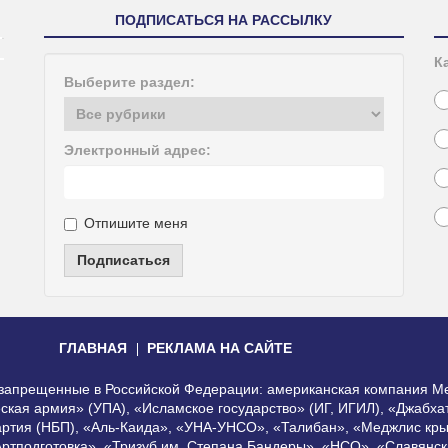
ПОДПИСАТЬСЯ НА РАССЫЛКУ
К
Выберите раздел:
Электронный адрес:
Отпишите меня
Подписаться
ГЛАВНАЯ
РЕКЛАМА НА САЙТЕ
, запрещенные в Российской Федерации: американская компания Me
еская армия» (УПА), «Исламское государство» (ИГ, ИГИЛ), «Джабх
артия (НБП), «Аль-Каида», «УНА-УНСО», «Талибан», «Меджлис кры
Артподготовка», «Тризуб им. Степана Бандеры», «НСО», «Славянск