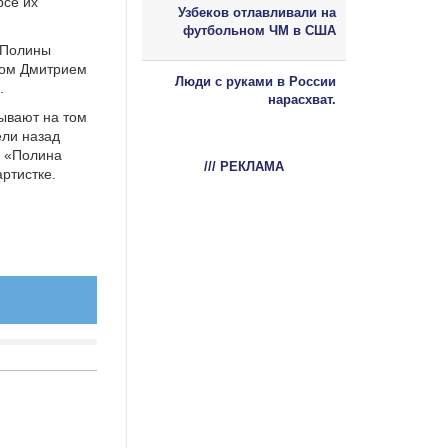
рсе их
Узбеков отлавливали на
футбольном ЧМ в США
 Полины
фом Дмитрием
Люди с руками в России
.
нарасхват.
ывают на том
ели назад
О «Полина
/// РЕКЛАМА
ртистке.