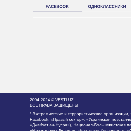
FACEBOOK
ОДНОКЛАССНИКИ
2004-2024 © VESTI.UZ
ВСЕ ПРАВА ЗАЩИЩЕНЫ
* Экстремистские и террористические организации
Facebook, «Правый сектор», «Украинская повстанч
«Джебхат ан-Нусра»), Национал-Большевистская п
«Мизантропик Дивижн», «Братство» Корчинского, «