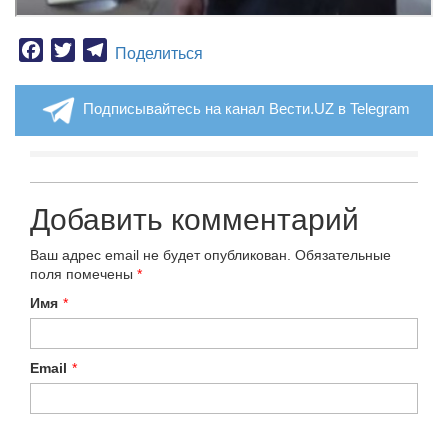
Facebook
Twitter
Telegram
Поделиться
Подписывайтесь на канал Вести.UZ в Telegram
Добавить комментарий
Ваш адрес email не будет опубликован.
Обязательные
поля помечены
*
Имя
*
Email
*