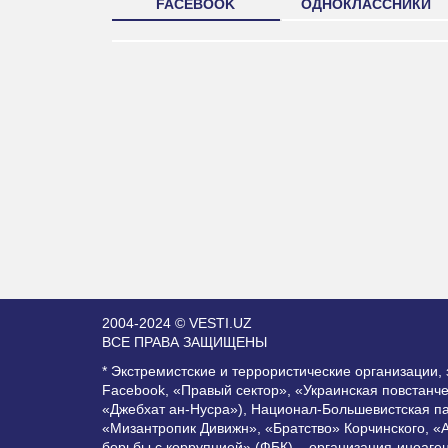
FACEBOOK
ОДНОКЛАССНИКИ
2004-2024 © VESTI.UZ
ВСЕ ПРАВА ЗАЩИЩЕНЫ
* Экстремистские и террористические организации
Facebook, «Правый сектор», «Украинская повстанч
«Джебхат ан-Нусра»), Национал-Большевистская п
«Мизантропик Дивижн», «Братство» Корчинского, «
борьбы с коррупцией» (ФБК) – организация-иноаге