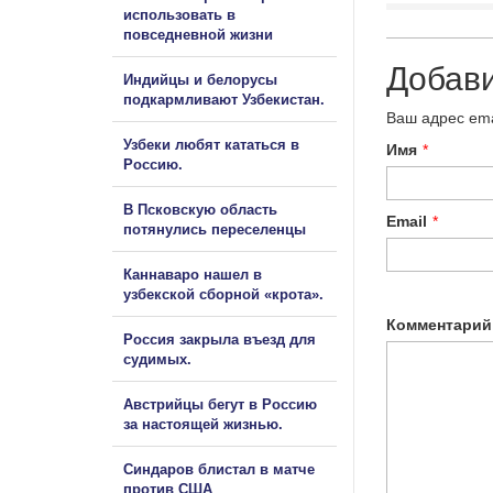
использовать в
повседневной жизни
Добав
Индийцы и белорусы
подкармливают Узбекистан.
Ваш адрес ema
Узбеки любят кататься в
Имя
*
Россию.
В Псковскую область
Email
*
потянулись переселенцы
Каннаваро нашел в
узбекской сборной «крота».
Комментарий
Россия закрыла въезд для
судимых.
Австрийцы бегут в Россию
за настоящей жизнью.
Синдаров блистал в матче
против США