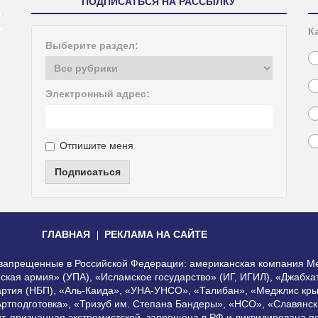
ПОДПИСАТЬСЯ НА РАССЫЛКУ
К
Выберите раздел:
Электронный адрес:
Отпишите меня
Подписаться
ГЛАВНАЯ
РЕКЛАМА НА САЙТЕ
, запрещенные в Российской Федерации: американская компания Me
еская армия» (УПА), «Исламское государство» (ИГ, ИГИЛ), «Джабх
артия (НБП), «Аль-Каида», «УНА-УНСО», «Талибан», «Меджлис кры
Артподготовка», «Тризуб им. Степана Бандеры», «НСО», «Славянск
нт, признанная экстремистской, запрещена в РФ и ликвидирована 