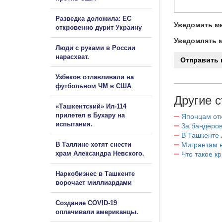
Разведка доложила: ЕС
Уведомить ме
откровенно дурит Украину
Уведомлять м
Люди с руками в России
нарасхват.
Узбеков отлавливали на
футбольном ЧМ в США
Другие с
«Ташкентский» Ил-114
прилетел в Бухару на
Японцам отк
испытания.
За бандеров
В Ташкенте 
В Таллине хотят снести
Мигрантам в
храм Александра Невского.
Что такое к
Наркобизнес в Ташкенте
ворочает миллиардами
Создание COVID-19
оплачивали американцы.