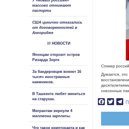
У «новых россиян»
массово отнимают
паспорта
США цинично отказались
от договоренностей в
Анкоридже
/// НОВОСТИ
Японцам откроют остров
Рихарда Зорге
Спикер росси
За бандеровцев воюют 16
Думается, это
тысяч иностранных
восстановлени
наемников.
десятилетиям
снесенные пам
В Ташкенте любят жениться
на старухах.
Facebook
Twitter
Te
П
Мигрантам вернули 4
миллиона зарплаты.
Что такое криптокарта и как