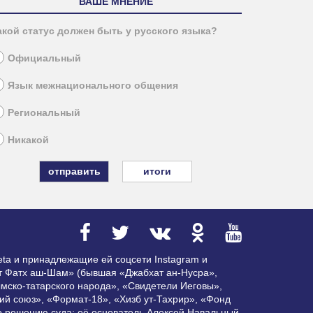
ВАШЕ МНЕНИЕ
акой статус должен быть у русского языка?
Официальный
Язык межнационального общения
Региональный
Никакой
итоги
ta и принадлежащие ей соцсети Instagram и
ат Фатх аш-Шам» (бывшая «Джабхат ан-Нусра»,
мско-татарского народа», «Свидетели Иеговы»,
ий союз», «Формат-18», «Хизб ут-Тахрир», «Фонд
по решению суда; её основатель Алексей Навальный