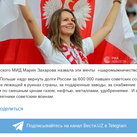
йского МИД Мария Захарова назвала эти мечты «шаромыжничеств
 Польше надо вернуть долги России за 600 000 павших советских со
е лежащей в руинах страны, за подаренные заводы, за снабжение
и по смешным ценам газом, нефтью, металлами, удобрениями. И 
ятники советским воинам.
legram
оделиться
Подписывайтесь на канал Вести.UZ в Telegram