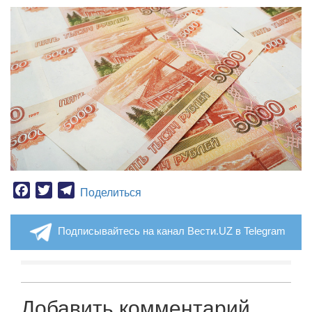
Facebook
Twitter
Telegram
Поделиться
Подписывайтесь на канал Вести.UZ в Telegram
Добавить комментарий