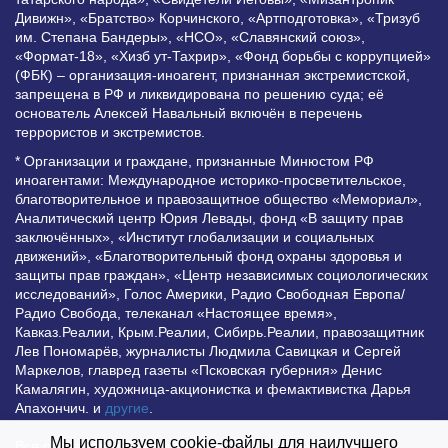
Дивижн», «Братство» Корчинского, «Артподготовка», «Тризуб
им. Степана Бандеры», «НСО», «Славянский союз»,
«Формат-18», «Хизб ут-Тахрир», «Фонд борьбы с коррупцией»
(ФБК) – организация-иноагент, признанная экстремистской,
запрещена в РФ и ликвидирована по решению суда; её
основатель Алексей Навальный включён в перечень
террористов и экстремистов.
* Организации и граждане, признанные Минюстом РФ
иноагентами: Международное историко-просветительское,
благотворительное и правозащитное общество «Мемориал»,
Аналитический центр Юрия Левады, фонд «В защиту прав
заключённых», «Институт глобализации и социальных
движений», «Благотворительный фонд охраны здоровья и
защиты прав граждан», «Центр независимых социологических
исследований», Голос Америки, Радио Свободная Европа/
Радио Свобода, телеканал «Настоящее время»,
Кавказ.Реалии, Крым.Реалии, Сибирь.Реалии, правозащитник
Лев Пономарёв, журналисты Людмила Савицкая и Сергей
Маркелов, главред газеты «Псковская губерния» Денис
Камалягин, художница-акционистка и фемактивистка Дарья
Апахончич. и
другие
.
Мы используем cookie-файлы для наилучшего
Все права защищены и охраняются законом. Любое