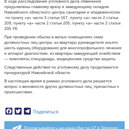
В ходе расследования уголовного дела обвинения
предъявлены главному врачу и заведующему складом
Навоийского областного центра санитарии и эпидемиологии:
по пункту «а» части 3 статьи 167, пункту «а» части 2 статьи
209, пункту «а» части 2 статьи 205, пункту «а» части 2 статьи
205 УК.
При проведении обыска в жилых помещениях семи
должностных лиц центра, из квартиры руководителя изъято
шесть единиц оборудования для многопрофильного лечения
и аппарат диагностики, из квартиры заведующей хозяйством
— комплекты спецодежды, медицинские средства защиты.
Следственные действия по уголовному делу продолжаются
прокуратурой Навоийской области.
В настоящее время в рамках уголовного дела решается
вопрос о виновности других должностных лиц, причастных к
происшествию.
Facebook
Twitter
Telegram
Поделиться
Подписывайтесь на канал Вести.UZ в Telegram