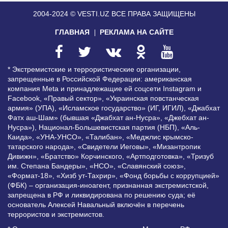
2004-2024 © VESTI.UZ
ВСЕ ПРАВА ЗАЩИЩЕНЫ
ГЛАВНАЯ
РЕКЛАМА НА САЙТЕ
* Экстремистские и террористические организации,
запрещенные в Российской Федерации: американская
компания Meta и принадлежащие ей соцсети Instagram и
Facebook, «Правый сектор», «Украинская повстанческая
армия» (УПА), «Исламское государство» (ИГ, ИГИЛ), «Джабхат
Фатх аш-Шам» (бывшая «Джабхат ан-Нусра», «Джебхат ан-
Нусра»), Национал-Большевистская партия (НБП), «Аль-
Каида», «УНА-УНСО», «Талибан», «Меджлис крымско-
татарского народа», «Свидетели Иеговы», «Мизантропик
Дивижн», «Братство» Корчинского, «Артподготовка», «Тризуб
им. Степана Бандеры», «НСО», «Славянский союз»,
«Формат-18», «Хизб ут-Тахрир», «Фонд борьбы с коррупцией»
(ФБК) – организация-иноагент, признанная экстремистской,
запрещена в РФ и ликвидирована по решению суда; её
основатель Алексей Навальный включён в перечень
террористов и экстремистов.