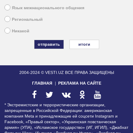
Язык межнационального общения
Региональный
Никакой
итоги
2004-2024 © VESTI.UZ
ВСЕ ПРАВА ЗАЩИЩЕНЫ
ГЛАВНАЯ
РЕКЛАМА НА САЙТЕ
* Экстремистские и террористические организации,
запрещенные в Российской Федерации: американская
компания Meta и принадлежащие ей соцсети Instagram и
Facebook, «Правый сектор», «Украинская повстанческая
армия» (УПА), «Исламское государство» (ИГ, ИГИЛ), «Джабхат
Фатх аш-Шам» (бывшая «Джабхат ан-Нусра», «Джебхат ан-