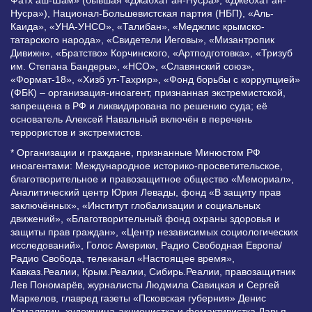
Нусра»), Национал-Большевистская партия (НБП), «Аль-
Каида», «УНА-УНСО», «Талибан», «Меджлис крымско-
татарского народа», «Свидетели Иеговы», «Мизантропик
Дивижн», «Братство» Корчинского, «Артподготовка», «Тризуб
им. Степана Бандеры», «НСО», «Славянский союз»,
«Формат-18», «Хизб ут-Тахрир», «Фонд борьбы с коррупцией»
(ФБК) – организация-иноагент, признанная экстремистской,
запрещена в РФ и ликвидирована по решению суда; её
основатель Алексей Навальный включён в перечень
террористов и экстремистов.
* Организации и граждане, признанные Минюстом РФ
иноагентами: Международное историко-просветительское,
благотворительное и правозащитное общество «Мемориал»,
Аналитический центр Юрия Левады, фонд «В защиту прав
заключённых», «Институт глобализации и социальных
движений», «Благотворительный фонд охраны здоровья и
защиты прав граждан», «Центр независимых социологических
исследований», Голос Америки, Радио Свободная Европа/
Радио Свобода, телеканал «Настоящее время»,
Кавказ.Реалии, Крым.Реалии, Сибирь.Реалии, правозащитник
Лев Пономарёв, журналисты Людмила Савицкая и Сергей
Маркелов, главред газеты «Псковская губерния» Денис
Камалягин, художница-акционистка и фемактивистка Дарья