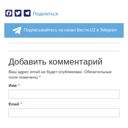
Facebook
Twitter
Telegram
Поделиться
Подписывайтесь на канал Вести.UZ в Telegram
Добавить комментарий
Ваш адрес email не будет опубликован.
Обязательные
поля помечены
*
Имя
*
Email
*