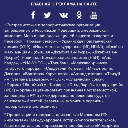
ГЛАВНАЯ
РЕКЛАМА НА САЙТЕ
* Экстремистские и террористические организации,
запрещенные в Российской Федерации: американская
компания Meta и принадлежащие ей соцсети Instagram и
Facebook, «Правый сектор», «Украинская повстанческая
армия» (УПА), «Исламское государство» (ИГ, ИГИЛ), «Джабхат
Фатх аш-Шам» (бывшая «Джабхат ан-Нусра», «Джебхат ан-
Нусра»), Национал-Большевистская партия (НБП), «Аль-
Каида», «УНА-УНСО», «Талибан», «Меджлис крымско-
татарского народа», «Свидетели Иеговы», «Мизантропик
Дивижн», «Братство» Корчинского, «Артподготовка», «Тризуб
им. Степана Бандеры», «НСО», «Славянский союз»,
«Формат-18», «Хизб ут-Тахрир», «Фонд борьбы с коррупцией»
(ФБК) – организация-иноагент, признанная экстремистской,
запрещена в РФ и ликвидирована по решению суда; её
основатель Алексей Навальный включён в перечень
террористов и экстремистов.
* Организации и граждане, признанные Минюстом РФ
иноагентами: Международное историко-просветительское,
благотворительное и правозащитное общество «Мемориал»,