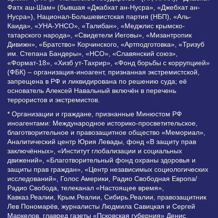
Фатх аш-Шам» (бывшая «Джабхат ан-Нусра», «Джебхат ан-
Нусра»), Национал-Большевистская партия (НБП), «Аль-
Каида», «УНА-УНСО», «Талибан», «Меджлис крымско-
татарского народа», «Свидетели Иеговы», «Мизантропик
Дивижн», «Братство» Корчинского, «Артподготовка», «Тризуб
им. Степана Бандеры», «НСО», «Славянский союз»,
«Формат-18», «Хизб ут-Тахрир», «Фонд борьбы с коррупцией»
(ФБК) – организация-иноагент, признанная экстремистской,
запрещена в РФ и ликвидирована по решению суда; её
основатель Алексей Навальный включён в перечень
террористов и экстремистов.
* Организации и граждане, признанные Минюстом РФ
иноагентами: Международное историко-просветительское,
благотворительное и правозащитное общество «Мемориал»,
Аналитический центр Юрия Левады, фонд «В защиту прав
заключённых», «Институт глобализации и социальных
движений», «Благотворительный фонд охраны здоровья и
защиты прав граждан», «Центр независимых социологических
исследований», Голос Америки, Радио Свободная Европа/
Радио Свобода, телеканал «Настоящее время»,
Кавказ.Реалии, Крым.Реалии, Сибирь.Реалии, правозащитник
Лев Пономарёв, журналисты Людмила Савицкая и Сергей
Маркелов, главред газеты «Псковская губерния» Денис