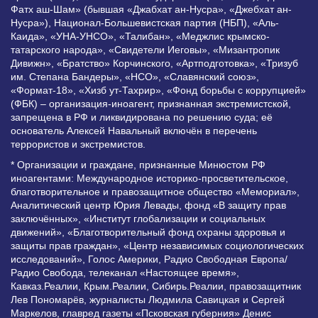
Фатх аш-Шам» (бывшая «Джабхат ан-Нусра», «Джебхат ан-
Нусра»), Национал-Большевистская партия (НБП), «Аль-
Каида», «УНА-УНСО», «Талибан», «Меджлис крымско-
татарского народа», «Свидетели Иеговы», «Мизантропик
Дивижн», «Братство» Корчинского, «Артподготовка», «Тризуб
им. Степана Бандеры», «НСО», «Славянский союз»,
«Формат-18», «Хизб ут-Тахрир», «Фонд борьбы с коррупцией»
(ФБК) – организация-иноагент, признанная экстремистской,
запрещена в РФ и ликвидирована по решению суда; её
основатель Алексей Навальный включён в перечень
террористов и экстремистов.
* Организации и граждане, признанные Минюстом РФ
иноагентами: Международное историко-просветительское,
благотворительное и правозащитное общество «Мемориал»,
Аналитический центр Юрия Левады, фонд «В защиту прав
заключённых», «Институт глобализации и социальных
движений», «Благотворительный фонд охраны здоровья и
защиты прав граждан», «Центр независимых социологических
исследований», Голос Америки, Радио Свободная Европа/
Радио Свобода, телеканал «Настоящее время»,
Кавказ.Реалии, Крым.Реалии, Сибирь.Реалии, правозащитник
Лев Пономарёв, журналисты Людмила Савицкая и Сергей
Маркелов, главред газеты «Псковская губерния» Денис