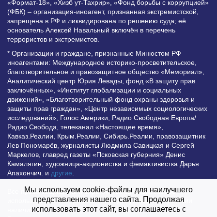
«Формат-18», «Хизб ут-Тахрир», «Фонд борьбы с коррупцией»
(ФБК) – организация-иноагент, признанная экстремистской,
запрещена в РФ и ликвидирована по решению суда; её
основатель Алексей Навальный включён в перечень
террористов и экстремистов.
* Организации и граждане, признанные Минюстом РФ
иноагентами: Международное историко-просветительское,
благотворительное и правозащитное общество «Мемориал»,
Аналитический центр Юрия Левады, фонд «В защиту прав
заключённых», «Институт глобализации и социальных
движений», «Благотворительный фонд охраны здоровья и
защиты прав граждан», «Центр независимых социологических
исследований», Голос Америки, Радио Свободная Европа/
Радио Свобода, телеканал «Настоящее время»,
Кавказ.Реалии, Крым.Реалии, Сибирь.Реалии, правозащитник
Лев Пономарёв, журналисты Людмила Савицкая и Сергей
Маркелов, главред газеты «Псковская губерния» Денис
Камалягин, художница-акционистка и фемактивистка Дарья
Апахончич. и
другие
.
Мы используем cookie-файлы для наилучшего
Все права защищены и охраняются законом. Любое
представления нашего сайта. Продолжая
использование материалов сайта допустимо при условии
использовать этот сайт, вы соглашаетесь с
наличия активной гиперссылки на Vesti.UZ.