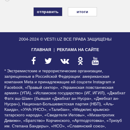
итоги
2004-2024 © VESTI.UZ
ВСЕ ПРАВА ЗАЩИЩЕНЫ
ГЛАВНАЯ
РЕКЛАМА НА САЙТЕ
* Экстремистские и террористические организации,
запрещенные в Российской Федерации: американская
компания Meta и принадлежащие ей соцсети Instagram и
Facebook, «Правый сектор», «Украинская повстанческая
армия» (УПА), «Исламское государство» (ИГ, ИГИЛ), «Джабхат
Фатх аш-Шам» (бывшая «Джабхат ан-Нусра», «Джебхат ан-
Нусра»), Национал-Большевистская партия (НБП), «Аль-
Каида», «УНА-УНСО», «Талибан», «Меджлис крымско-
татарского народа», «Свидетели Иеговы», «Мизантропик
Дивижн», «Братство» Корчинского, «Артподготовка», «Тризуб
им. Степана Бандеры», «НСО», «Славянский союз»,