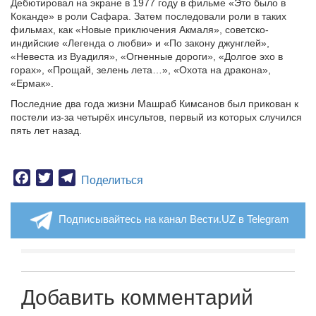
Дебютировал на экране в 1977 году в фильме «Это было в
Коканде» в роли Сафара. Затем последовали роли в таких
фильмах, как «Новые приключения Акмаля», советско-
индийские «Легенда о любви» и «По закону джунглей»,
«Невеста из Вуадиля», «Огненные дороги», «Долгое эхо в
горах», «Прощай, зелень лета…», «Охота на дракона»,
«Ермак».
Последние два года жизни Машраб Кимсанов был прикован к
постели из-за четырёх инсультов, первый из которых случился
пять лет назад.
Facebook
Twitter
Telegram
Поделиться
Подписывайтесь на канал Вести.UZ в Telegram
Добавить комментарий