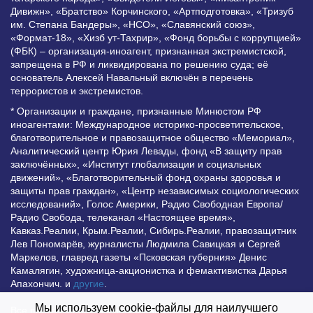
Дивижн», «Братство» Корчинского, «Артподготовка», «Тризуб
им. Степана Бандеры», «НСО», «Славянский союз»,
«Формат-18», «Хизб ут-Тахрир», «Фонд борьбы с коррупцией»
(ФБК) – организация-иноагент, признанная экстремистской,
запрещена в РФ и ликвидирована по решению суда; её
основатель Алексей Навальный включён в перечень
террористов и экстремистов.
* Организации и граждане, признанные Минюстом РФ
иноагентами: Международное историко-просветительское,
благотворительное и правозащитное общество «Мемориал»,
Аналитический центр Юрия Левады, фонд «В защиту прав
заключённых», «Институт глобализации и социальных
движений», «Благотворительный фонд охраны здоровья и
защиты прав граждан», «Центр независимых социологических
исследований», Голос Америки, Радио Свободная Европа/
Радио Свобода, телеканал «Настоящее время»,
Кавказ.Реалии, Крым.Реалии, Сибирь.Реалии, правозащитник
Лев Пономарёв, журналисты Людмила Савицкая и Сергей
Маркелов, главред газеты «Псковская губерния» Денис
Камалягин, художница-акционистка и фемактивистка Дарья
Апахончич. и
другие
.
Мы используем cookie-файлы для наилучшего
Все права защищены и охраняются законом. Любое