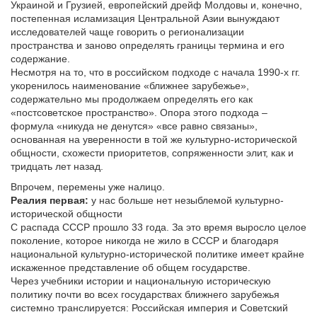
Украиной и Грузией, европейский дрейф Молдовы и, конечно,
постепенная исламизация Центральной Азии вынуждают
исследователей чаще говорить о регионализации
пространства и заново определять границы термина и его
содержание.
Несмотря на то, что в российском подходе с начала 1990-х гг.
укоренилось наименование «ближнее зарубежье»,
содержательно мы продолжаем определять его как
«постсоветское пространство». Опора этого подхода –
формула «никуда не денутся» «все равно связаны»,
основанная на уверенности в той же культурно-исторической
общности, схожести приоритетов, сопряженности элит, как и
тридцать лет назад.
Впрочем, перемены уже налицо.
Реалия первая:
у нас больше нет незыблемой культурно-
исторической общности
С распада СССР прошло 33 года. За это время выросло целое
поколение, которое никогда не жило в СССР и благодаря
национальной культурно-исторической политике имеет крайне
искаженное представление об общем государстве.
Через учебники истории и национальную историческую
политику почти во всех государствах ближнего зарубежья
системно транслируется: Российская империя и Советский