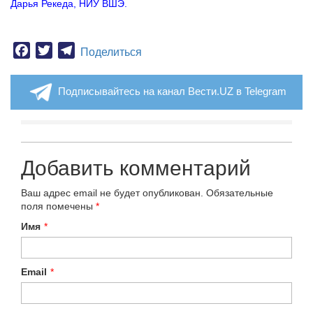
Дарья Рекеда, НИУ ВШЭ.
Facebook
Twitter
Telegram
Поделиться
Подписывайтесь на канал Вести.UZ в Telegram
Добавить комментарий
Ваш адрес email не будет опубликован.
Обязательные
поля помечены
*
Имя
*
Email
*