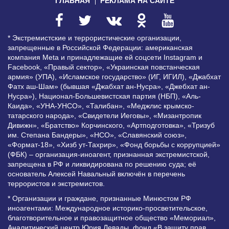
ГЛАВНАЯ
РЕКЛАМА НА САЙТЕ
* Экстремистские и террористические организации,
запрещенные в Российской Федерации: американская
компания Meta и принадлежащие ей соцсети Instagram и
Facebook, «Правый сектор», «Украинская повстанческая
армия» (УПА), «Исламское государство» (ИГ, ИГИЛ), «Джабхат
Фатх аш-Шам» (бывшая «Джабхат ан-Нусра», «Джебхат ан-
Нусра»), Национал-Большевистская партия (НБП), «Аль-
Каида», «УНА-УНСО», «Талибан», «Меджлис крымско-
татарского народа», «Свидетели Иеговы», «Мизантропик
Дивижн», «Братство» Корчинского, «Артподготовка», «Тризуб
им. Степана Бандеры», «НСО», «Славянский союз»,
«Формат-18», «Хизб ут-Тахрир», «Фонд борьбы с коррупцией»
(ФБК) – организация-иноагент, признанная экстремистской,
запрещена в РФ и ликвидирована по решению суда; её
основатель Алексей Навальный включён в перечень
террористов и экстремистов.
* Организации и граждане, признанные Минюстом РФ
иноагентами: Международное историко-просветительское,
благотворительное и правозащитное общество «Мемориал»,
Аналитический центр Юрия Левады, фонд «В защиту прав