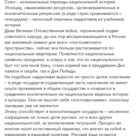
Союз – колониальные периоды национальной истории.
Этноцид, «выкачивание ресурсов», целенаправленные и
исключительные репрессии (в ряде стран сравниваются с
геноцидом) – неполный перечень нарративов из учебников
истории.
Даже Великая Отечественная война, героический подвиг
советского народа, до сих пор воспринимающиеся в России
как значимый символ для всего «постсоветского
пространства», сейчас все больше растаскиваются по
национальным квартирам. Появляются национальные
символы праздника, а споры о том, кто по национальности
был тот или иной боец, стали нормой как в преддверии Дня
памяти и скорби, так и Дня Победы.
На подобных нарративах выросло не просто целое поколение
– в ряде государств подавляющая часть населения не имеет
опыта проживания в общем государстве и опирается в
суждениях исключительно на национальное виденье истории
и культуры. Они не мыслят себя «постсоветскими», поскольку
таковыми уже не являются.
Этому способствует и моноэтнизация государств – численное
сокращение не только доли русских, но и всех других
национальностей, за исключением титульной. Процесс во
многом носит естественный характер, что влечет за собой и
изменения в языковой политике. Русский язык остается