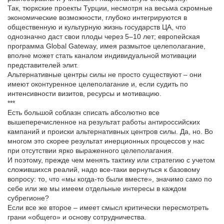
Так, тюркские проекты Турции, несмотря на весьма скромные
экономические возможности, глубоко интегрируются в
общественную и культурную жизнь государств ЦА, что
однозначно даст свои плоды через 5–10 лет; европейская
программа Global Gateway, имея размытое целеполагание,
вполне может стать каналом индивидуальной мотивации
представителей элит.
Альтернативные центры силы не просто существуют – они
имеют оконтуренное целеполагание и, если судить по
интенсивности визитов, ресурсы и мотивацию.
***
Есть большой соблазн списать абсолютно все
вышеперечисленное на результат работы антироссийских
кампаний и происки альтернативных центров силы. Да, но. Во
многом это скорее результат инерционных процессов у нас
при отсутствии ярко выраженного целеполагания.
И поэтому, прежде чем менять тактику или стратегию с учетом
сложившихся реалий, надо все-таки вернуться к базовому
вопросу: то, что «мы когда-то были вместе», значимо само по
себе или же мы имеем отдельные интересы в каждом
субрегионе?
Если все же второе – имеет смысл критически пересмотреть
грани «общего» и основу сотрудничества.