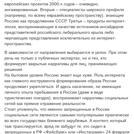
европейских проектов 2000-х годов – очевидно,
ангажированные. Вторые – специалисты широкого профиля
(например, по всему евразийскому пространству), знающие
Россию как продолжение СССР. Третьи – продукты интернет-
эпохи, воспринимающие в качестве источников-инсайдеров
представителей российского либерального крыла либо
черпающие представления исключительно из интернет-
пространства.
В зависимости от направления выбирается и уклон. При этом
речь не только о публичных экспертах, но и тех, кто
формирует закрытые нарративы для лиц, принимающих
решения.
На бытовом уровне Россию знают еще хуже. Роль интернета
как главного инструмента формирования образа России
продолжает укрепляться. И здесь население, не имеющее
личного опыта пребывания в России (даже в виде
туристических поездок), воспринимает нарративы социальных
сетей как прямое отражение реальности.
Стоит упомянуть, что именно запрещенные в России
социальные сети являются самыми популярными практически
во всех государствах ближнего зарубежья. А контент, который
там транслируется, вряд ли забудут те, кто сидел в
запрещенных в РФ «Фейсбуке» или «Инстаграме» 24 февраля