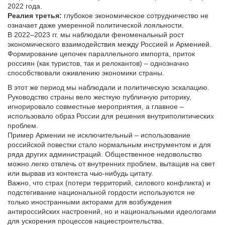
2022 года.
Реалия третья:
глубокое экономическое сотрудничество не
означает даже умеренной политической лояльности.
В 2022–2023 гг. мы наблюдали феноменальный рост
экономического взаимодействия между Россией и Арменией.
Формирование цепочек параллельного импорта, приток
россиян (как туристов, так и релокантов) – однозначно
способствовали оживлению экономики страны.
В этот же период мы наблюдали и политическую эскалацию.
Руководство страны вело жесткую публичную риторику,
игнорировало совместные мероприятия, а главное –
использовало образ России для решения внутриполитических
проблем.
Пример Армении не исключительный – использование
российской повестки стало нормальным инструментом и для
ряда других администраций. Общественное недовольство
можно легко отвлечь от внутренних проблем, вытащив на свет
или вырвав из контекста чью-нибудь цитату.
Важно, что страх (потери территорий, силового конфликта) и
подстегивание национальной гордости используются не
только иностранными акторами для возбуждения
антироссийских настроений, но и национальными идеологами
для ускорения процессов нациестроительства.