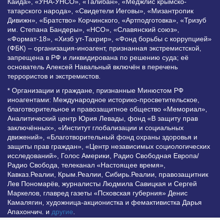
Каида», «УНА-УНСО», «Талибан», «Меджлис крымско-
татарского народа», «Свидетели Иеговы», «Мизантропик
Дивижн», «Братство» Корчинского, «Артподготовка», «Тризуб
им. Степана Бандеры», «НСО», «Славянский союз»,
«Формат-18», «Хизб ут-Тахрир», «Фонд борьбы с коррупцией»
(ФБК) – организация-иноагент, признанная экстремистской,
запрещена в РФ и ликвидирована по решению суда; её
основатель Алексей Навальный включён в перечень
террористов и экстремистов.
* Организации и граждане, признанные Минюстом РФ
иноагентами: Международное историко-просветительское,
благотворительное и правозащитное общество «Мемориал»,
Аналитический центр Юрия Левады, фонд «В защиту прав
заключённых», «Институт глобализации и социальных
движений», «Благотворительный фонд охраны здоровья и
защиты прав граждан», «Центр независимых социологических
исследований», Голос Америки, Радио Свободная Европа/
Радио Свобода, телеканал «Настоящее время»,
Кавказ.Реалии, Крым.Реалии, Сибирь.Реалии, правозащитник
Лев Пономарёв, журналисты Людмила Савицкая и Сергей
Маркелов, главред газеты «Псковская губерния» Денис
Камалягин, художница-акционистка и фемактивистка Дарья
Апахончич. и
другие
.