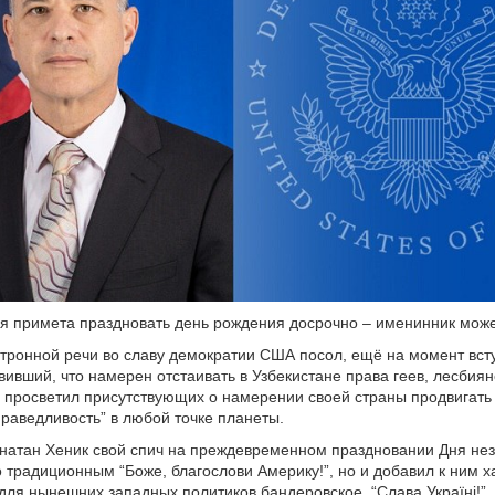
ая примета праздновать день рождения досрочно – именинник може
в тронной речи во славу демократии США посол, ещё на момент вст
ивший, что намерен отстаивать в Узбекистане права геев, лесбияно
 просветил присутствующих о намерении своей страны продвигать 
праведливость” в любой точке планеты.
натан Хеник свой спич на преждевременном праздновании Дня не
 традиционным “Боже, благослови Америку!”, но и добавил к ним х
для нынешних западных политиков бандеровское “Слава Україні!”