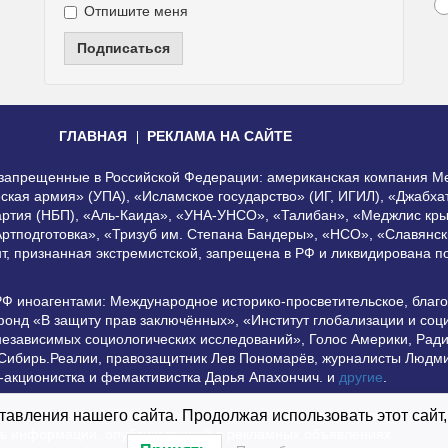
Отпишите меня
Подписаться
ГЛАВНАЯ
РЕКЛАМА НА САЙТЕ
, запрещенные в Российской Федерации: американская компания Me
еская армия» (УПА), «Исламское государство» (ИГ, ИГИЛ), «Джабх
артия (НБП), «Аль-Каида», «УНА-УНСО», «Талибан», «Меджлис кры
Артподготовка», «Тризуб им. Степана Бандеры», «НСО», «Славянск
нт, признанная экстремистской, запрещена в РФ и ликвидирована 
РФ иноагентами: Международное историко-просветительское, благ
онд «В защиту прав заключённых», «Институт глобализации и со
независимых социологических исследований», Голос Америки, Рад
 Сибирь.Реалии, правозащитник Лев Пономарёв, журналисты Людми
-акционистка и фемактивистка Дарья Апахончич. и
другие
.
использование материалов сайта допустимо при условии наличия а
авления нашего сайта. Продолжая использовать этот сайт,
сть информации, опубликованной в рекламных объявлениях.