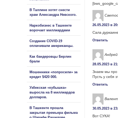
[bws_google_c
В Таллине хотят снести
храм Александра Невского.
Светос
26.05.2023 в 20
Наркобизнес в Ташкенте
ворочает миллиардами
Сала дуркаине
Ответить
Создание COVID-19
оплачивали американцы.
Андрей
Как бандеровцы Берлин
брали
28.05.2023 в 21
Знаем мы про 
Мошенники «попросили» за
Пусть у себя э
кредит $420 000.
Ответить
Узбекская «кубышка»
выросла на 8 миллиардов
долларов.
Вален
В Ташкенте прошла
30.05.2023 в 23
закрытая премьера фильма
Вот СУКА!
о Шарафе Рашидове.