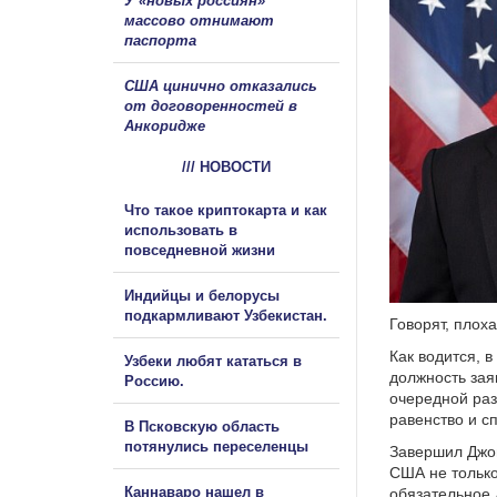
У «новых россиян»
массово отнимают
паспорта
США цинично отказались
от договоренностей в
Анкоридже
/// НОВОСТИ
Что такое криптокарта и как
использовать в
повседневной жизни
Индийцы и белорусы
подкармливают Узбекистан.
Говорят, плох
Как водится, 
Узбеки любят кататься в
должность заяв
Россию.
очередной раз
равенство и с
В Псковскую область
потянулись переселенцы
Завершил Джо
США не только
Каннаваро нашел в
обязательное 