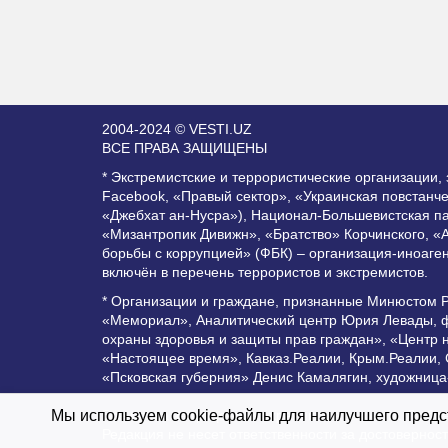
2004-2024 © VESTI.UZ
ВСЕ ПРАВА ЗАЩИЩЕНЫ
* Экстремистские и террористические организации
Facebook, «Правый сектор», «Украинская повстанч
«Джебхат ан-Нусра»), Национал-Большевистская п
«Мизантропик Дивижн», «Братство» Корчинского, «
борьбы с коррупцией» (ФБК) – организация-иноаге
включён в перечень террористов и экстремистов.
* Организации и граждане, признанные Минюстом 
«Мемориал», Аналитический центр Юрия Левады, ф
охраны здоровья и защиты прав граждан», «Центр 
«Настоящее время», Кавказ.Реалии, Крым.Реалии,
«Псковская губерния» Денис Камалягин, художница
Все права защищены и охраняются законом. Любое 
Мы используем cookie-файлы для наилучшего предст
Редакция не несет ответственности за достоверно