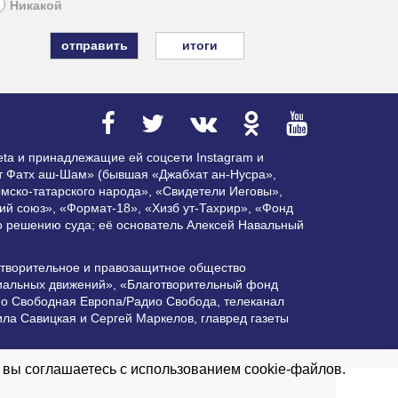
Никакой
итоги
ta и принадлежащие ей соцсети Instagram и
ат Фатх аш-Шам» (бывшая «Джабхат ан-Нусра»,
мско-татарского народа», «Свидетели Иеговы»,
ий союз», «Формат-18», «Хизб ут-Тахрир», «Фонд
по решению суда; её основатель Алексей Навальный
отворительное и правозащитное общество
циальных движений», «Благотворительный фонд
ио Свободная Европа/Радио Свобода, телеканал
ла Савицкая и Сергей Маркелов, главред газеты
ктивной гиперссылки на Vesti.UZ.
 вы соглашаетесь с использованием cookie-файлов.