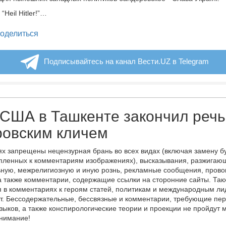
“Heil Hitler!”…
legram
оделиться
Подписывайтесь на канал Вести.UZ в Telegram
США в Ташкенте закончил речь
ровским кличем
х запрещены нецензурная брань во всех видах (включая замену б
пленных к комментариям изображениях), высказывания, разжигаю
ную, межрелигиозную и иную рознь, рекламные сообщения, прово
а также комментарии, содержащие ссылки на сторонние сайты. Так
 в комментариях к героям статей, политикам и международным л
т. Бессодержательные, бессвязные и комментарии, требующие пер
языков, а также конспирологические теории и проекции не пройдут
онимание!