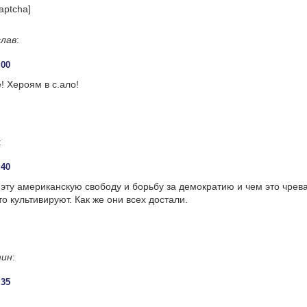
aptcha]
лав
:
:00
! Хероям в с.ало!
:
:40
эту американскую свободу и борьбу за демократию и чем это чрева
то культивируют. Как же они всех достали.
тин
:
:35