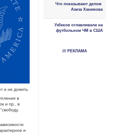
Что показывают делом
Азиза Хакимова
Узбеков отлавливали на
футбольном ЧМ в США
/// РЕКЛАМА
т и не дожить.
упления в
к и пр., в
“свободу,
зависимости
арактерное и