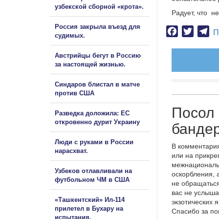
узбекской сборной «крота».
Радует, что не 
Россия закрыла въезд для
Facebook
Twitter
Te
П
судимых.
Австрийцы бегут в Россию
за настоящей жизнью.
Синдаров блистал в матче
против США
Посол 
Разведка доложила: ЕС
откровенно дурит Украину
банде
Люди с руками в России
В комментария
нарасхват.
или на прикре
межнациональ
Узбеков отлавливали на
оскорбления, 
футбольном ЧМ в США
не обращаться
вас не услыша
«Ташкентский» Ил-114
экзотических 
прилетел в Бухару на
Спасибо за п
испытания.