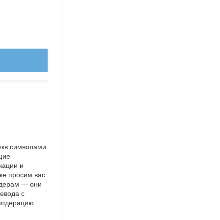
укв символами
щие
кации и
же просим вас
идерам — они
евода с
 модерацию.