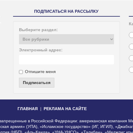
ПОДПИСАТЬСЯ НА РАССЫЛКУ
К
Выберите раздел:
Электронный адрес:
Отпишите меня
Подписаться
ГЛАВНАЯ
РЕКЛАМА НА САЙТЕ
, запрещенные в Российской Федерации: американская компания Me
еская армия» (УПА), «Исламское государство» (ИГ, ИГИЛ), «Джабх
артия (НБП), «Аль-Каида», «УНА-УНСО», «Талибан», «Меджлис кры