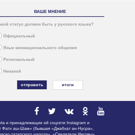
ВАШЕ МНЕНИЕ
акой статус должен быть у русского языка?
Официальный
Язык межнационального общения
Региональный
Никакой
итоги
ta и принадлежащие ей соцсети Instagram и
ат Фатх аш-Шам» (бывшая «Джабхат ан-Нусра»,
мско-татарского народа», «Свидетели Иеговы»,