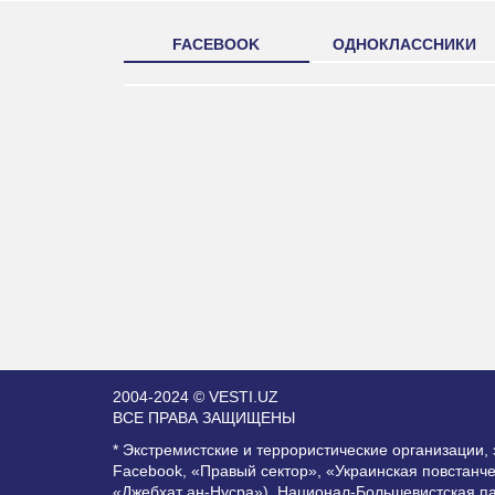
FACEBOOK
ОДНОКЛАССНИКИ
2004-2024 © VESTI.UZ
ВСЕ ПРАВА ЗАЩИЩЕНЫ
* Экстремистские и террористические организации
Facebook, «Правый сектор», «Украинская повстанч
«Джебхат ан-Нусра»), Национал-Большевистская п