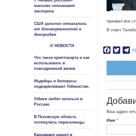
У «новых россиян»
массово отнимают
паспорта
призвал все с
США цинично отказались
от договоренностей в
В ответ Талиб
Анкоридже
/// НОВОСТИ
Facebook
Twitter
Te
П
Что такое криптокарта и как
использовать в
повседневной жизни
Индийцы и белорусы
подкармливают Узбекистан.
Добав
Узбеки любят кататься в
Россию.
Ваш адрес ema
В Псковскую область
Имя
*
потянулись переселенцы
Каннаваро нашел в