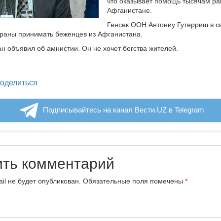
что оказывает помощь тысячам ра
Афганистане.
Генсек ООН Антониу Гутерриш в с
траны принимать беженцев из Афганистана.
ан объявил об амнистии. Он не хочет бегства жителей.
legram
оделиться
Подписывайтесь на канал Вести.UZ в Telegram
ить комментарий
il не будет опубликован.
Обязательные поля помечены
*