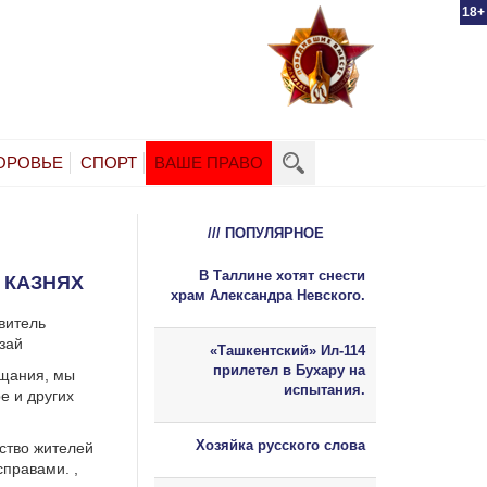
18+
ОРОВЬЕ
СПОРТ
ВАШЕ ПРАВО
/// ПОПУЛЯРНОЕ
В Таллине хотят снести
 КАЗНЯХ
храм Александра Невского.
витель
зай
«Ташкентский» Ил-114
прилетел в Бухару на
ещания, мы
испытания.
е и других
Хозяйка русского слова
ство жителей
правами. ,