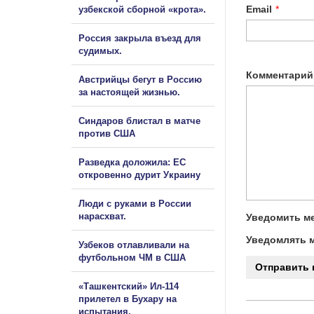
Email
*
узбекской сборной «крота».
Россия закрыла въезд для
судимых.
Комментарий
Австрийцы бегут в Россию
за настоящей жизнью.
Синдаров блистал в матче
против США
Разведка доложила: ЕС
откровенно дурит Украину
Люди с руками в России
нарасхват.
Уведомить ме
Уведомлять м
Узбеков отлавливали на
футбольном ЧМ в США
«Ташкентский» Ил-114
прилетел в Бухару на
испытания.