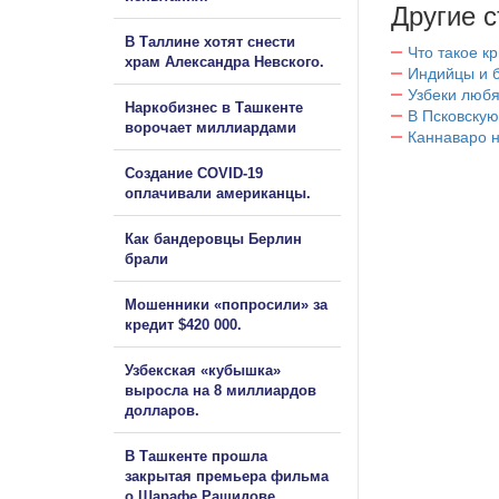
Другие с
В Таллине хотят снести
Что такое к
храм Александра Невского.
Индийцы и 
Узбеки любя
Наркобизнес в Ташкенте
В Псковскую
ворочает миллиардами
Каннаваро н
Создание COVID-19
оплачивали американцы.
Как бандеровцы Берлин
брали
Мошенники «попросили» за
кредит $420 000.
Узбекская «кубышка»
выросла на 8 миллиардов
долларов.
В Ташкенте прошла
закрытая премьера фильма
о Шарафе Рашидове.