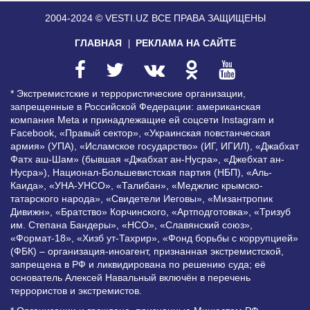
2004-2024 © VESTI.UZ
ВСЕ ПРАВА ЗАЩИЩЕНЫ
ГЛАВНАЯ
РЕКЛАМА НА САЙТЕ
* Экстремистские и террористические организации,
запрещенные в Российской Федерации: американская
компания Meta и принадлежащие ей соцсети Instagram и
Facebook, «Правый сектор», «Украинская повстанческая
армия» (УПА), «Исламское государство» (ИГ, ИГИЛ), «Джабхат
Фатх аш-Шам» (бывшая «Джабхат ан-Нусра», «Джебхат ан-
Нусра»), Национал-Большевистская партия (НБП), «Аль-
Каида», «УНА-УНСО», «Талибан», «Меджлис крымско-
татарского народа», «Свидетели Иеговы», «Мизантропик
Дивижн», «Братство» Корчинского, «Артподготовка», «Тризуб
им. Степана Бандеры», «НСО», «Славянский союз»,
«Формат-18», «Хизб ут-Тахрир», «Фонд борьбы с коррупцией»
(ФБК) – организация-иноагент, признанная экстремистской,
запрещена в РФ и ликвидирована по решению суда; её
основатель Алексей Навальный включён в перечень
террористов и экстремистов.