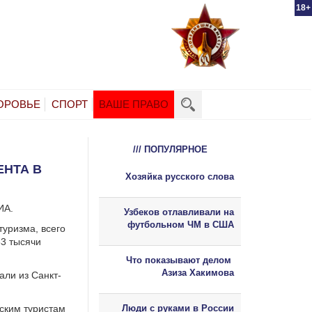
18+
ОРОВЬЕ
СПОРТ
ВАШЕ ПРАВО
/// ПОПУЛЯРНОЕ
ЕНТА В
Хозяйка русского слова
ИА.
Узбеков отлавливали на
футбольном ЧМ в США
туризма, всего
53 тысячи
Что показывают делом
Азиза Хакимова
али из Санкт-
йским туристам
Люди с руками в России