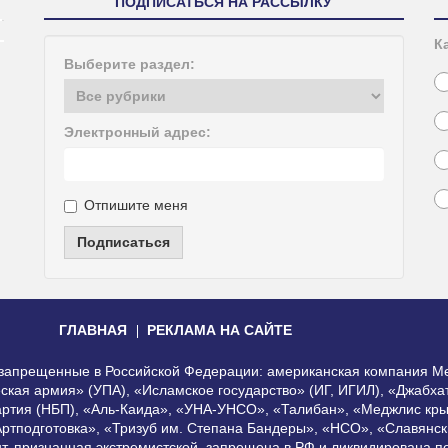
ПОДПИСАТЬСЯ НА РАССЫЛКУ
К
Выберите раздел:
Электронный адрес:
Отпишите меня
Подписаться
ГЛАВНАЯ
РЕКЛАМА НА САЙТЕ
, запрещенные в Российской Федерации: американская компания Me
еская армия» (УПА), «Исламское государство» (ИГ, ИГИЛ), «Джабх
артия (НБП), «Аль-Каида», «УНА-УНСО», «Талибан», «Меджлис кры
Артподготовка», «Тризуб им. Степана Бандеры», «НСО», «Славянск
нт, признанная экстремистской, запрещена в РФ и ликвидирована 