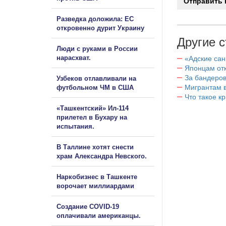
Разведка доложила: ЕС
откровенно дурит Украину
Другие с
Люди с руками в России
нарасхват.
«Адские са
Японцам отк
За бандеров
Узбеков отлавливали на
Мигрантам в
футбольном ЧМ в США
Что такое к
«Ташкентский» Ил-114
прилетел в Бухару на
испытания.
В Таллине хотят снести
храм Александра Невского.
Наркобизнес в Ташкенте
ворочает миллиардами
Создание COVID-19
оплачивали американцы.