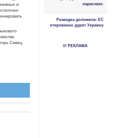
нарасхват.
енежных и
остаточно
ронировать
Разведка доложила: ЕС
откровенно дурит Украину
зыкового
иимство
горь Сивец.
/// РЕКЛАМА