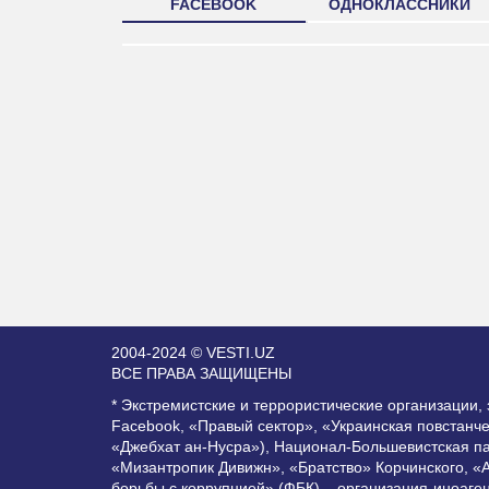
FACEBOOK
ОДНОКЛАССНИКИ
2004-2024 © VESTI.UZ
ВСЕ ПРАВА ЗАЩИЩЕНЫ
* Экстремистские и террористические организации
Facebook, «Правый сектор», «Украинская повстанч
«Джебхат ан-Нусра»), Национал-Большевистская п
«Мизантропик Дивижн», «Братство» Корчинского, «
борьбы с коррупцией» (ФБК) – организация-иноаге