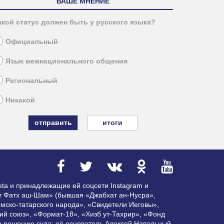
ВАШЕ МНЕНИЕ
акой статус должен быть у русского языка?
Официальный
Язык межнационального общения
Региональный
Никакой
итоги
ta и принадлежащие ей соцсети Instagram и
ат Фатх аш-Шам» (бывшая «Джабхат ан-Нусра»,
мско-татарского народа», «Свидетели Иеговы»,
ий союз», «Формат-18», «Хизб ут-Тахрир», «Фонд
по решению суда; её основатель Алексей Навальный