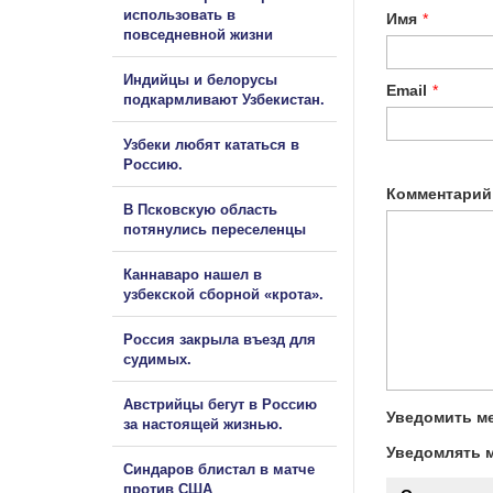
использовать в
Имя
*
повседневной жизни
Индийцы и белорусы
Email
*
подкармливают Узбекистан.
Узбеки любят кататься в
Россию.
Комментарий
В Псковскую область
потянулись переселенцы
Каннаваро нашел в
узбекской сборной «крота».
Россия закрыла въезд для
судимых.
Австрийцы бегут в Россию
Уведомить ме
за настоящей жизнью.
Уведомлять м
Синдаров блистал в матче
против США