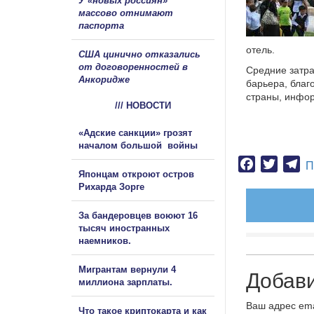
У «новых россиян»
массово отнимают
паспорта
отель.
США цинично отказались
от договоренностей в
Средние затра
Анкоридже
барьера, благ
страны, инфор
/// НОВОСТИ
«Адские санкции» грозят
началом большой войны
Facebook
Twitter
Te
П
Японцам откроют остров
Рихарда Зорге
За бандеровцев воюют 16
тысяч иностранных
наемников.
Мигрантам вернули 4
Добав
миллиона зарплаты.
Ваш адрес ema
Что такое криптокарта и как