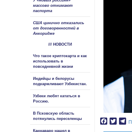
У «новых россиян»
массово отнимают
паспорта
США цинично отказались
от договоренностей в
Анкоридже
/// НОВОСТИ
Что такое криптокарта и как
использовать в
повседневной жизни
Индийцы и белорусы
подкармливают Узбекистан.
Узбеки любят кататься в
Россию.
В Псковскую область
потянулись переселенцы
Facebook
Twitter
Te
П
Каннаваро нашел в