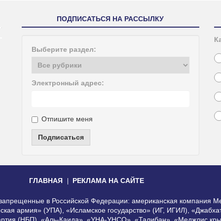
ПОДПИСАТЬСЯ НА РАССЫЛКУ
К
Выберите раздел:
Электронный адрес:
Отпишите меня
Подписаться
ГЛАВНАЯ
РЕКЛАМА НА САЙТЕ
, запрещенные в Российской Федерации: американская компания Me
еская армия» (УПА), «Исламское государство» (ИГ, ИГИЛ), «Джабх
артия (НБП), «Аль-Каида», «УНА-УНСО», «Талибан», «Меджлис кры