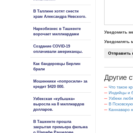
В Таллине хотят снести
храм Александра Невского.
Наркобизнес в Ташкенте
Уведомить ме
ворочает миллиардами
Уведомлять м
Создание COVID-19
оплачивали американцы.
Как бандеровцы Берлин
брали
Другие с
Мошенники «попросили» за
кредит $420 000.
Что такое к
Индийцы и 
Узбеки любя
Узбекская «кубышка»
В Псковскую
выросла на 8 миллиардов
долларов.
Каннаваро н
В Ташкенте прошла
закрытая премьера фильма
о Шарафе Рашидове.