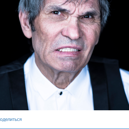
legram
оделиться