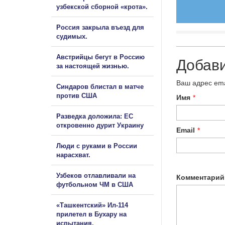
узбекской сборной «крота».
Россия закрыла въезд для
судимых.
Австрийцы бегут в Россию
Добав
за настоящей жизнью.
Ваш адрес ema
Синдаров блистал в матче
против США
Имя
*
Разведка доложила: ЕС
откровенно дурит Украину
Email
*
Люди с руками в России
нарасхват.
Узбеков отлавливали на
Комментарий
футбольном ЧМ в США
«Ташкентский» Ил-114
прилетел в Бухару на
испытания.