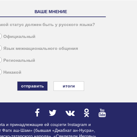
ВАШЕ МНЕНИЕ
акой статус должен быть у русского языка?
Официальный
Язык межнационального общения
Региональный
Никакой
итоги
ta и принадлежащие ей соцсети Instagram и
ат Фатх аш-Шам» (бывшая «Джабхат ан-Нусра»,
мско-татарского народа», «Свидетели Иеговы»,