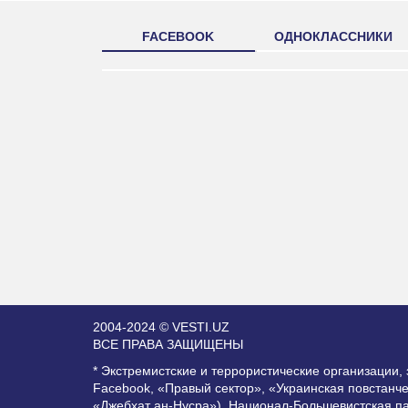
FACEBOOK
ОДНОКЛАССНИКИ
2004-2024 © VESTI.UZ
ВСЕ ПРАВА ЗАЩИЩЕНЫ
* Экстремистские и террористические организации
Facebook, «Правый сектор», «Украинская повстанч
«Джебхат ан-Нусра»), Национал-Большевистская п