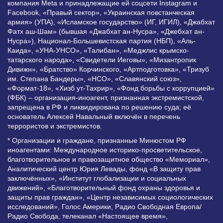
компания Meta и принадлежащие ей соцсети Instagram и
Facebook, «Правый сектор», «Украинская повстанческая
армия» (УПА), «Исламское государство» (ИГ, ИГИЛ), «Джабхат
Фатх аш-Шам» (бывшая «Джабхат ан-Нусра», «Джебхат ан-
Нусра»), Национал-Большевистская партия (НБП), «Аль-
Каида», «УНА-УНСО», «Талибан», «Меджлис крымско-
татарского народа», «Свидетели Иеговы», «Мизантропик
Дивижн», «Братство» Корчинского, «Артподготовка», «Тризуб
им. Степана Бандеры», «НСО», «Славянский союз»,
«Формат-18», «Хизб ут-Тахрир», «Фонд борьбы с коррупцией»
(ФБК) – организация-иноагент, признанная экстремистской,
запрещена в РФ и ликвидирована по решению суда; её
основатель Алексей Навальный включён в перечень
террористов и экстремистов.
* Организации и граждане, признанные Минюстом РФ
иноагентами: Международное историко-просветительское,
благотворительное и правозащитное общество «Мемориал»,
Аналитический центр Юрия Левады, фонд «В защиту прав
заключённых», «Институт глобализации и социальных
движений», «Благотворительный фонд охраны здоровья и
защиты прав граждан», «Центр независимых социологических
исследований», Голос Америки, Радио Свободная Европа/
Радио Свобода, телеканал «Настоящее время»,