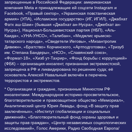
запрещенные в Российской Федерации: американская
компания Meta и принадлежащие ей соцсети Instagram и
Facebook, «Правый сектор», «Украинская повстанческая
армия» (УПА), «Исламское государство» (ИГ, ИГИЛ), «Джабхат
Фатх аш-Шам» (бывшая «Джабхат ан-Нусра», «Джебхат ан-
Нусра»), Национал-Большевистская партия (НБП), «Аль-
Каида», «УНА-УНСО», «Талибан», «Меджлис крымско-
татарского народа», «Свидетели Иеговы», «Мизантропик
Дивижн», «Братство» Корчинского, «Артподготовка», «Тризуб
им. Степана Бандеры», «НСО», «Славянский союз»,
«Формат-18», «Хизб ут-Тахрир», «Фонд борьбы с коррупцией»
(ФБК) – организация-иноагент, признанная экстремистской,
запрещена в РФ и ликвидирована по решению суда; её
основатель Алексей Навальный включён в перечень
террористов и экстремистов.
* Организации и граждане, признанные Минюстом РФ
иноагентами: Международное историко-просветительское,
благотворительное и правозащитное общество «Мемориал»,
Аналитический центр Юрия Левады, фонд «В защиту прав
заключённых», «Институт глобализации и социальных
движений», «Благотворительный фонд охраны здоровья и
защиты прав граждан», «Центр независимых социологических
исследований», Голос Америки, Радио Свободная Европа/