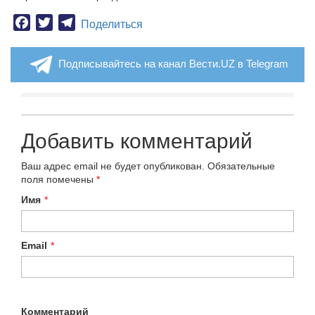
Facebook
Twitter
Telegram
Поделиться
Подписывайтесь на канал Вести.UZ в Telegram
Добавить комментарий
Ваш адрес email не будет опубликован.
Обязательные
поля помечены
*
Имя
*
Email
*
Комментарий