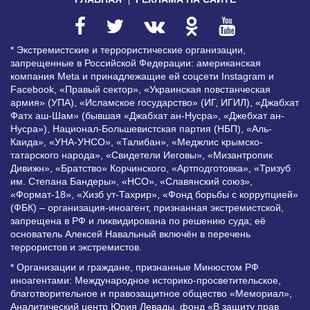
* Экстремистские и террористические организации,
запрещенные в Российской Федерации: американская
компания Meta и принадлежащие ей соцсети Instagram и
Facebook, «Правый сектор», «Украинская повстанческая
армия» (УПА), «Исламское государство» (ИГ, ИГИЛ), «Джабхат
Фатх аш-Шам» (бывшая «Джабхат ан-Нусра», «Джебхат ан-
Нусра»), Национал-Большевистская партия (НБП), «Аль-
Каида», «УНА-УНСО», «Талибан», «Меджлис крымско-
татарского народа», «Свидетели Иеговы», «Мизантропик
Дивижн», «Братство» Корчинского, «Артподготовка», «Тризуб
им. Степана Бандеры», «НСО», «Славянский союз»,
«Формат-18», «Хизб ут-Тахрир», «Фонд борьбы с коррупцией»
(ФБК) – организация-иноагент, признанная экстремистской,
запрещена в РФ и ликвидирована по решению суда; её
основатель Алексей Навальный включён в перечень
террористов и экстремистов.
* Организации и граждане, признанные Минюстом РФ
иноагентами: Международное историко-просветительское,
благотворительное и правозащитное общество «Мемориал»,
Аналитический центр Юрия Левады, фонд «В защиту прав