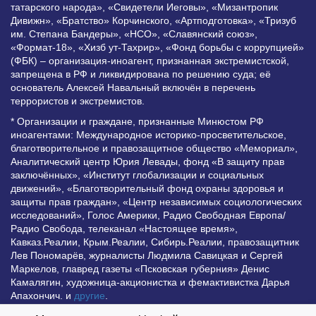
татарского народа», «Свидетели Иеговы», «Мизантропик
Дивижн», «Братство» Корчинского, «Артподготовка», «Тризуб
им. Степана Бандеры», «НСО», «Славянский союз»,
«Формат-18», «Хизб ут-Тахрир», «Фонд борьбы с коррупцией»
(ФБК) – организация-иноагент, признанная экстремистской,
запрещена в РФ и ликвидирована по решению суда; её
основатель Алексей Навальный включён в перечень
террористов и экстремистов.
* Организации и граждане, признанные Минюстом РФ
иноагентами: Международное историко-просветительское,
благотворительное и правозащитное общество «Мемориал»,
Аналитический центр Юрия Левады, фонд «В защиту прав
заключённых», «Институт глобализации и социальных
движений», «Благотворительный фонд охраны здоровья и
защиты прав граждан», «Центр независимых социологических
исследований», Голос Америки, Радио Свободная Европа/
Радио Свобода, телеканал «Настоящее время»,
Кавказ.Реалии, Крым.Реалии, Сибирь.Реалии, правозащитник
Лев Пономарёв, журналисты Людмила Савицкая и Сергей
Маркелов, главред газеты «Псковская губерния» Денис
Камалягин, художница-акционистка и фемактивистка Дарья
Апахончич. и
другие
.