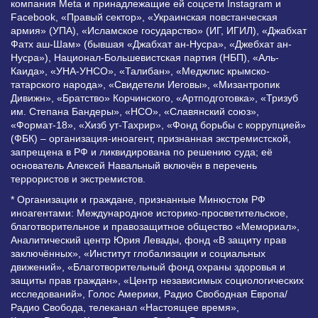
компания Meta и принадлежащие ей соцсети Instagram и
Facebook, «Правый сектор», «Украинская повстанческая
армия» (УПА), «Исламское государство» (ИГ, ИГИЛ), «Джабхат
Фатх аш-Шам» (бывшая «Джабхат ан-Нусра», «Джебхат ан-
Нусра»), Национал-Большевистская партия (НБП), «Аль-
Каида», «УНА-УНСО», «Талибан», «Меджлис крымско-
татарского народа», «Свидетели Иеговы», «Мизантропик
Дивижн», «Братство» Корчинского, «Артподготовка», «Тризуб
им. Степана Бандеры», «НСО», «Славянский союз»,
«Формат-18», «Хизб ут-Тахрир», «Фонд борьбы с коррупцией»
(ФБК) – организация-иноагент, признанная экстремистской,
запрещена в РФ и ликвидирована по решению суда; её
основатель Алексей Навальный включён в перечень
террористов и экстремистов.
* Организации и граждане, признанные Минюстом РФ
иноагентами: Международное историко-просветительское,
благотворительное и правозащитное общество «Мемориал»,
Аналитический центр Юрия Левады, фонд «В защиту прав
заключённых», «Институт глобализации и социальных
движений», «Благотворительный фонд охраны здоровья и
защиты прав граждан», «Центр независимых социологических
исследований», Голос Америки, Радио Свободная Европа/
Радио Свобода, телеканал «Настоящее время»,