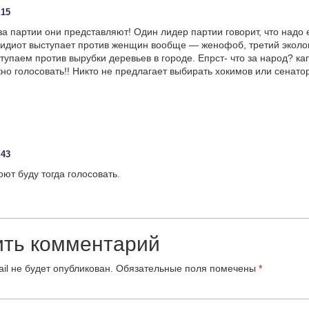
:15
за партии они представляют! Один лидер партии говорит, что надо
 идиот выступает против женщин вообще — женофоб, третий эколог
тупаем против вырубки деревьев в городе. Епрст- что за народ? кап
жно голосовать!! Никто не предлагает выбирать хокимов или сенато
:43
оют буду тогда голосовать.
ить комментарий
il не будет опубликован.
Обязательные поля помечены
*