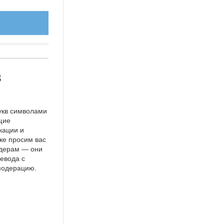
в
укв символами
щие
кации и
же просим вас
идерам — они
евода с
 модерацию.