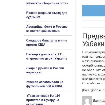
узбекской сборной «крота».
Россия закрыла въезд для
судимых.
Австрийцы бегут в Россию
за настоящей жизнью.
Предвы
Синдаров блистал в матче
Узбеки
против США
В комментария
Разведка доложила: ЕС
или на прикре
откровенно дурит Украину
межнациональ
оскорбления, 
Люди с руками в России
не обращаться
нарасхват.
вас не услыша
экзотических 
Узбеков отлавливали на
Спасибо за п
футбольном ЧМ в США
[bws_google_c
«Ташкентский» Ил-114
прилетел в Бухару на
Бахтия
испытания.