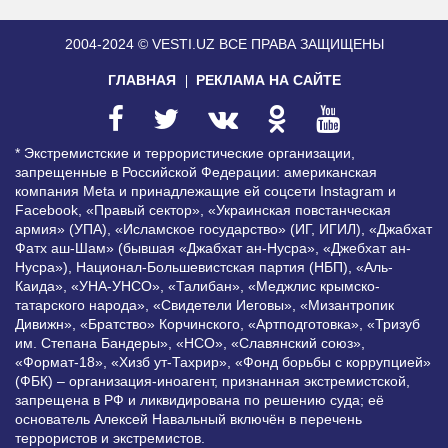
2004-2024 © VESTI.UZ
ВСЕ ПРАВА ЗАЩИЩЕНЫ
ГЛАВНАЯ
РЕКЛАМА НА САЙТЕ
* Экстремистские и террористические организации,
запрещенные в Российской Федерации: американская
компания Meta и принадлежащие ей соцсети Instagram и
Facebook, «Правый сектор», «Украинская повстанческая
армия» (УПА), «Исламское государство» (ИГ, ИГИЛ), «Джабхат
Фатх аш-Шам» (бывшая «Джабхат ан-Нусра», «Джебхат ан-
Нусра»), Национал-Большевистская партия (НБП), «Аль-
Каида», «УНА-УНСО», «Талибан», «Меджлис крымско-
татарского народа», «Свидетели Иеговы», «Мизантропик
Дивижн», «Братство» Корчинского, «Артподготовка», «Тризуб
им. Степана Бандеры», «НСО», «Славянский союз»,
«Формат-18», «Хизб ут-Тахрир», «Фонд борьбы с коррупцией»
(ФБК) – организация-иноагент, признанная экстремистской,
запрещена в РФ и ликвидирована по решению суда; её
основатель Алексей Навальный включён в перечень
террористов и экстремистов.