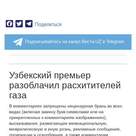
Facebook
Twitter
Telegram
Поделиться
Подписывайтесь на канал Вести.UZ в Telegram
Узбекский премьер
разоблачил расхитителей
газа
В комментариях запрещены нецензурная брань во всех
видах (включая замену букв символами или на
прикрепленных к комментариям изображениях),
высказывания, разжигающие межнациональную,
межрелигиозную и иную рознь, рекламные сообщения,
провокации и оскорбления, а также комментарии,