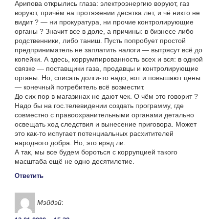
Арипова открылись глаза: электроэнергию воруют, газ
воруют, причём на протяжении десятка лет, и чё никто не
видит ? — ни прокуратура, ни прочие контролирующие
органы ? Значит все в доле, а причины: в бизнесе либо
родственники, либо таниш. Пусть попробует простой
предприниматель не заплатить налоги — вытрясут всё до
копейки. А здесь, коррумпированность всех и вся: в одной
связке — поставщики газа, продавцы и контролирующие
органы. Но, списать долги-то надо, вот и повышают цены
— конечный потребитель всё возместит.
До сих пор в магазинах не дают чек. О чём это говорит ?
Надо бы на гос.телевидении создать программу, где
совместно с правоохранительными органами детально
освещать ход следствия и вынесение приговора. Может
это как-то испугает потенциальных расхитителей
народного добра. Но, это вряд ли.
А так, мы все будем бороться с коррупцией такого
масштаба ещё не одно десятилетие.
Ответить
Мэйдэй
: