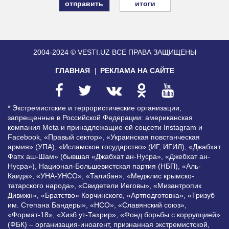
итоги
2004-2024 © VESTI.UZ
ВСЕ ПРАВА ЗАЩИЩЕНЫ
ГЛАВНАЯ
РЕКЛАМА НА САЙТЕ
* Экстремистские и террористические организации,
запрещенные в Российской Федерации: американская
компания Meta и принадлежащие ей соцсети Instagram и
Facebook, «Правый сектор», «Украинская повстанческая
армия» (УПА), «Исламское государство» (ИГ, ИГИЛ), «Джабхат
Фатх аш-Шам» (бывшая «Джабхат ан-Нусра», «Джебхат ан-
Нусра»), Национал-Большевистская партия (НБП), «Аль-
Каида», «УНА-УНСО», «Талибан», «Меджлис крымско-
татарского народа», «Свидетели Иеговы», «Мизантропик
Дивижн», «Братство» Корчинского, «Артподготовка», «Тризуб
им. Степана Бандеры», «НСО», «Славянский союз»,
«Формат-18», «Хизб ут-Тахрир», «Фонд борьбы с коррупцией»
(ФБК) – организация-иноагент, признанная экстремистской,