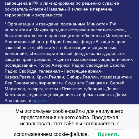
запрещена в РФ и ликвидирована по решению суда; её
основатель Алексей Навальный включён в перечень
террористов и экстремистов.
* Организации и граждане, признанные Минюстом РФ
иноагентами: Международное историко-просветительское,
благотворительное и правозащитное общество «Мемориал»,
Аналитический центр Юрия Левады, фонд «В защиту прав
заключённых», «Институт глобализации и социальных
движений», «Благотворительный фонд охраны здоровья и
защиты прав граждан», «Центр независимых социологических
исследований», Голос Америки, Радио Свободная Европа/
Радио Свобода, телеканал «Настоящее время»,
Кавказ.Реалии, Крым.Реалии, Сибирь.Реалии, правозащитник
Лев Пономарёв, журналисты Людмила Савицкая и Сергей
Маркелов, главред газеты «Псковская губерния» Денис
Камалягин, художница-акционистка и фемактивистка Дарья
Апахончич. и
другие
.
Мы используем cookie-файлы для наилучшего
Все права защищены и охраняются законом. Любое
представления нашего сайта. Продолжая
использование материалов сайта допустимо при условии
использовать этот сайт, вы соглашаетесь с
наличия активной гиперссылки на Vesti.UZ.
Редакция не несет ответственности за достоверность
использованием cookie-файлов.
Принять
информации, опубликованной в рекламных объявлениях.