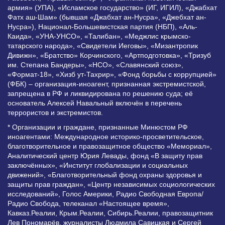
армия» (УПА), «Исламское государство» (ИГ, ИГИЛ), «Джабхат
Фатх аш-Шам» (бывшая «Джабхат ан-Нусра», «Джебхат ан-
Нусра»), Национал-Большевистская партия (НБП), «Аль-
Каида», «УНА-УНСО», «Талибан», «Меджлис крымско-
татарского народа», «Свидетели Иеговы», «Мизантропик
Дивижн», «Братство» Корчинского, «Артподготовка», «Тризуб
им. Степана Бандеры», «НСО», «Славянский союз»,
«Формат-18», «Хизб ут-Тахрир», «Фонд борьбы с коррупцией»
(ФБК) – организация-иноагент, признанная экстремистской,
запрещена в РФ и ликвидирована по решению суда; её
основатель Алексей Навальный включён в перечень
террористов и экстремистов.
* Организации и граждане, признанные Минюстом РФ
иноагентами: Международное историко-просветительское,
благотворительное и правозащитное общество «Мемориал»,
Аналитический центр Юрия Левады, фонд «В защиту прав
заключённых», «Институт глобализации и социальных
движений», «Благотворительный фонд охраны здоровья и
защиты прав граждан», «Центр независимых социологических
исследований», Голос Америки, Радио Свободная Европа/
Радио Свобода, телеканал «Настоящее время»,
Кавказ.Реалии, Крым.Реалии, Сибирь.Реалии, правозащитник
Лев Пономарёв, журналисты Людмила Савицкая и Сергей