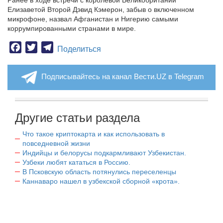
Ранее в ходе встречи с королевой Великобритании
Елизаветой Второй Дэвид Кэмерон, забыв о включенном
микрофоне, назвал Афганистан и Нигерию самыми
коррумпированными странами в мире.
Facebook
Twitter
Telegram
Поделиться
Подписывайтесь на канал Вести.UZ в Telegram
Другие статьи раздела
Что такое криптокарта и как использовать в
повседневной жизни
Индийцы и белорусы подкармливают Узбекистан.
Узбеки любят кататься в Россию.
В Псковскую область потянулись переселенцы
Каннаваро нашел в узбекской сборной «крота».