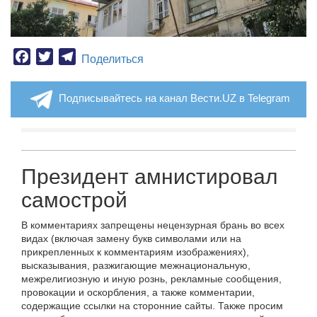
Facebook
Twitter
Telegram
Поделиться
Подписывайтесь на канал Вести.UZ в Telegram
Президент амнистировал
самострой
В комментариях запрещены нецензурная брань во всех
видах (включая замену букв символами или на
прикрепленных к комментариям изображениях),
высказывания, разжигающие межнациональную,
межрелигиозную и иную рознь, рекламные сообщения,
провокации и оскорбления, а также комментарии,
содержащие ссылки на сторонние сайты. Также просим