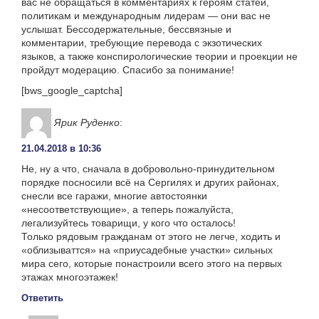
вас не обращаться в комментариях к героям статей,
политикам и международным лидерам — они вас не
услышат. Бессодержательные, бессвязные и
комментарии, требующие перевода с экзотических
языков, а также конспирологические теории и проекции не
пройдут модерацию. Спасибо за понимание!
[bws_google_captcha]
Ярик Руденко
:
21.04.2018 в 10:36
Не, ну а что, сначала в добровольно-принудительном
порядке посносили всё на Сергилях и других районах,
снесли все гаражи, многие автостоянки
«несоответствующие», а теперь пожалуйста,
легализуйтесь товарищи, у кого что осталось!
Только рядовым гражданам от этого не легче, ходить и
«облизываттся» на «приусадебные участки» сильных
мира сего, которые понастроили всего этого на первых
этажах многоэтажек!
Ответить