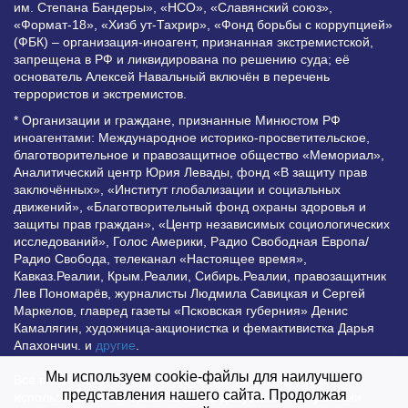
им. Степана Бандеры», «НСО», «Славянский союз»,
«Формат-18», «Хизб ут-Тахрир», «Фонд борьбы с коррупцией»
(ФБК) – организация-иноагент, признанная экстремистской,
запрещена в РФ и ликвидирована по решению суда; её
основатель Алексей Навальный включён в перечень
террористов и экстремистов.
* Организации и граждане, признанные Минюстом РФ
иноагентами: Международное историко-просветительское,
благотворительное и правозащитное общество «Мемориал»,
Аналитический центр Юрия Левады, фонд «В защиту прав
заключённых», «Институт глобализации и социальных
движений», «Благотворительный фонд охраны здоровья и
защиты прав граждан», «Центр независимых социологических
исследований», Голос Америки, Радио Свободная Европа/
Радио Свобода, телеканал «Настоящее время»,
Кавказ.Реалии, Крым.Реалии, Сибирь.Реалии, правозащитник
Лев Пономарёв, журналисты Людмила Савицкая и Сергей
Маркелов, главред газеты «Псковская губерния» Денис
Камалягин, художница-акционистка и фемактивистка Дарья
Апахончич. и
другие
.
Мы используем cookie-файлы для наилучшего
Все права защищены и охраняются законом. Любое
представления нашего сайта. Продолжая
использование материалов сайта допустимо при условии