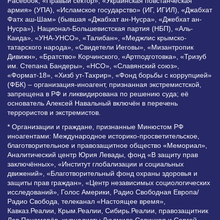
Facebook, «Правый сектор», «Украинская повстанческая
армия» (УПА), «Исламское государство» (ИГ, ИГИЛ), «Джабхат
Фатх аш-Шам» (бывшая «Джабхат ан-Нусра», «Джебхат ан-
Нусра»), Национал-Большевистская партия (НБП), «Аль-
Каида», «УНА-УНСО», «Талибан», «Меджлис крымско-
татарского народа», «Свидетели Иеговы», «Мизантропик
Дивижн», «Братство» Корчинского, «Артподготовка», «Тризуб
им. Степана Бандеры», «НСО», «Славянский союз»,
«Формат-18», «Хизб ут-Тахрир», «Фонд борьбы с коррупцией»
(ФБК) – организация-иноагент, признанная экстремистской,
запрещена в РФ и ликвидирована по решению суда; её
основатель Алексей Навальный включён в перечень
террористов и экстремистов.
* Организации и граждане, признанные Минюстом РФ
иноагентами: Международное историко-просветительское,
благотворительное и правозащитное общество «Мемориал»,
Аналитический центр Юрия Левады, фонд «В защиту прав
заключённых», «Институт глобализации и социальных
движений», «Благотворительный фонд охраны здоровья и
защиты прав граждан», «Центр независимых социологических
исследований», Голос Америки, Радио Свободная Европа/
Радио Свобода, телеканал «Настоящее время»,
Кавказ.Реалии, Крым.Реалии, Сибирь.Реалии, правозащитник
Лев Пономарёв, журналисты Людмила Савицкая и Сергей