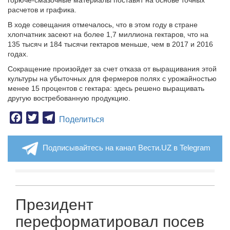
горюче-смазочные материалы поставят на основе точных
расчетов и графика.
В ходе совещания отмечалось, что в этом году в стране
хлопчатник засеют на более 1,7 миллиона гектаров, что на
135 тысяч и 184 тысячи гектаров меньше, чем в 2017 и 2016
годах.
Сокращение произойдет за счет отказа от выращивания этой
культуры на убыточных для фермеров полях с урожайностью
менее 15 процентов с гектара: здесь решено выращивать
другую востребованную продукцию.
Facebook
Twitter
Telegram
Поделиться
Подписывайтесь на канал Вести.UZ в Telegram
Президент
переформатировал посев