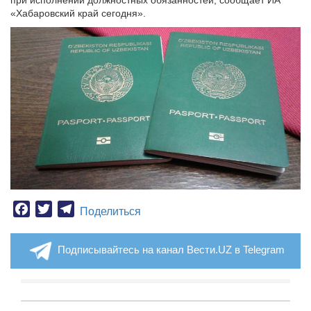
при исполнении должностных обязанностей, сообщает ИА
«Хабаровский край сегодня».
Facebook
Twitter
Telegram
Поделиться
Подписывайтесь на канал Вести.UZ в Telegram