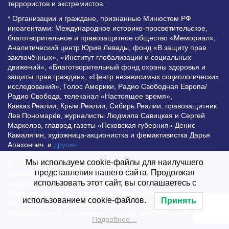
террористов и экстремистов.
* Организации и граждане, признанные Минюстом РФ
иноагентами: Международное историко-просветительское,
благотворительное и правозащитное общество «Мемориал»,
Аналитический центр Юрия Левады, фонд «В защиту прав
заключённых», «Институт глобализации и социальных
движений», «Благотворительный фонд охраны здоровья и
защиты прав граждан», «Центр независимых социологических
исследований», Голос Америки, Радио Свободная Европа/
Радио Свобода, телеканал «Настоящее время»,
Кавказ.Реалии, Крым.Реалии, Сибирь.Реалии, правозащитник
Лев Пономарёв, журналисты Людмила Савицкая и Сергей
Маркелов, главред газеты «Псковская губерния» Денис
Камалягин, художница-акционистка и фемактивистка Дарья
Апахончич. и
другие
.
Мы используем cookie-файлы для наилучшего
Все права защищены и охраняются законом. Любое
представления нашего сайта. Продолжая
использование материалов сайта допустимо при условии
использовать этот сайт, вы соглашаетесь с
наличия активной гиперссылки на Vesti.UZ.
Редакция не несет ответственности за достоверность
использованием cookie-файлов.
Принять
информации, опубликованной в рекламных объявлениях.
Редакция может не разделять мнения авторов статей
Подробнее…