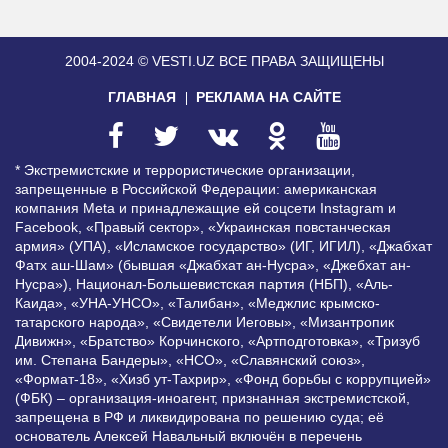
2004-2024 © VESTI.UZ
ВСЕ ПРАВА ЗАЩИЩЕНЫ
ГЛАВНАЯ
РЕКЛАМА НА САЙТЕ
* Экстремистские и террористические организации,
запрещенные в Российской Федерации: американская
компания Meta и принадлежащие ей соцсети Instagram и
Facebook, «Правый сектор», «Украинская повстанческая
армия» (УПА), «Исламское государство» (ИГ, ИГИЛ), «Джабхат
Фатх аш-Шам» (бывшая «Джабхат ан-Нусра», «Джебхат ан-
Нусра»), Национал-Большевистская партия (НБП), «Аль-
Каида», «УНА-УНСО», «Талибан», «Меджлис крымско-
татарского народа», «Свидетели Иеговы», «Мизантропик
Дивижн», «Братство» Корчинского, «Артподготовка», «Тризуб
им. Степана Бандеры», «НСО», «Славянский союз»,
«Формат-18», «Хизб ут-Тахрир», «Фонд борьбы с коррупцией»
(ФБК) – организация-иноагент, признанная экстремистской,
запрещена в РФ и ликвидирована по решению суда; её
основатель Алексей Навальный включён в перечень