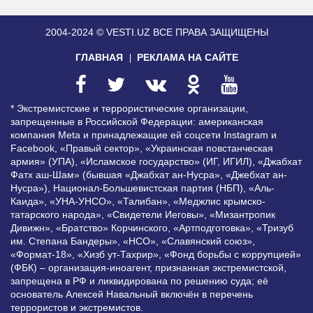
2004-2024 © VESTI.UZ
ВСЕ ПРАВА ЗАЩИЩЕНЫ
ГЛАВНАЯ
РЕКЛАМА НА САЙТЕ
* Экстремистские и террористические организации,
запрещенные в Российской Федерации: американская
компания Meta и принадлежащие ей соцсети Instagram и
Facebook, «Правый сектор», «Украинская повстанческая
армия» (УПА), «Исламское государство» (ИГ, ИГИЛ), «Джабхат
Фатх аш-Шам» (бывшая «Джабхат ан-Нусра», «Джебхат ан-
Нусра»), Национал-Большевистская партия (НБП), «Аль-
Каида», «УНА-УНСО», «Талибан», «Меджлис крымско-
татарского народа», «Свидетели Иеговы», «Мизантропик
Дивижн», «Братство» Корчинского, «Артподготовка», «Тризуб
им. Степана Бандеры», «НСО», «Славянский союз»,
«Формат-18», «Хизб ут-Тахрир», «Фонд борьбы с коррупцией»
(ФБК) – организация-иноагент, признанная экстремистской,
запрещена в РФ и ликвидирована по решению суда; её
основатель Алексей Навальный включён в перечень
террористов и экстремистов.