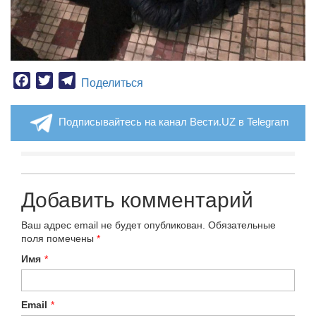
Facebook
Twitter
Telegram
Поделиться
Подписывайтесь на канал Вести.UZ в Telegram
Добавить комментарий
Ваш адрес email не будет опубликован.
Обязательные
поля помечены
*
Имя
*
Email
*