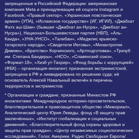
запрещенные в Российской Федерации: американская
компания Meta и принадлежащие ей соцсети Instagram и
Facebook, «Правый сектор», «Украинская повстанческая
армия» (УПА), «Исламское государство» (ИГ, ИГИЛ), «Джабхат
Фатх аш-Шам» (бывшая «Джабхат ан-Нусра», «Джебхат ан-
Нусра»), Национал-Большевистская партия (НБП), «Аль-
Каида», «УНА-УНСО», «Талибан», «Меджлис крымско-
татарского народа», «Свидетели Иеговы», «Мизантропик
Дивижн», «Братство» Корчинского, «Артподготовка», «Тризуб
им. Степана Бандеры», «НСО», «Славянский союз»,
«Формат-18», «Хизб ут-Тахрир», «Фонд борьбы с коррупцией»
(ФБК) – организация-иноагент, признанная экстремистской,
запрещена в РФ и ликвидирована по решению суда; её
основатель Алексей Навальный включён в перечень
террористов и экстремистов.
* Организации и граждане, признанные Минюстом РФ
иноагентами: Международное историко-просветительское,
благотворительное и правозащитное общество «Мемориал»,
Аналитический центр Юрия Левады, фонд «В защиту прав
заключённых», «Институт глобализации и социальных
движений», «Благотворительный фонд охраны здоровья и
защиты прав граждан», «Центр независимых социологических
исследований», Голос Америки, Радио Свободная Европа/