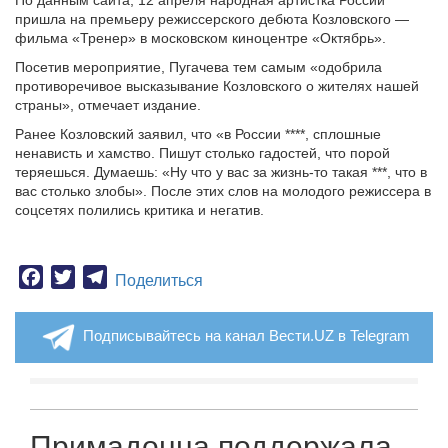
По данным сайта, 12 апреля народная артистка России
пришла на премьеру режиссерского дебюта Козловского —
фильма «Тренер» в московском киноцентре «Октябрь».
Посетив мероприятие, Пугачева тем самым «одобрила
противоречивое высказывание Козловского о жителях нашей
страны», отмечает издание.
Ранее Козловский заявил, что «в России ****, сплошные
ненависть и хамство. Пишут столько гадостей, что порой
теряешься. Думаешь: «Ну что у вас за жизнь-то такая ***, что в
вас столько злобы». После этих слов на молодого режиссера в
соцсетях полились критика и негатив.
Facebook
Twitter
Telegram
Поделиться
Подписывайтесь на канал Вести.UZ в Telegram
Примадонна поддержала