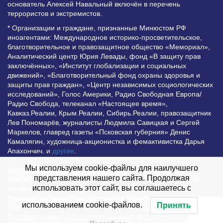
основатель Алексей Навальный включён в перечень
террористов и экстремистов.
* Организации и граждане, признанные Минюстом РФ
иноагентами: Международное историко-просветительское,
благотворительное и правозащитное общество «Мемориал»,
Аналитический центр Юрия Левады, фонд «В защиту прав
заключённых», «Институт глобализации и социальных
движений», «Благотворительный фонд охраны здоровья и
защиты прав граждан», «Центр независимых социологических
исследований», Голос Америки, Радио Свободная Европа/
Радио Свобода, телеканал «Настоящее время»,
Кавказ.Реалии, Крым.Реалии, Сибирь.Реалии, правозащитник
Лев Пономарёв, журналисты Людмила Савицкая и Сергей
Маркелов, главред газеты «Псковская губерния» Денис
Камалягин, художница-акционистка и фемактивистка Дарья
Апахончич. и
другие
.
Мы используем cookie-файлы для наилучшего
Все права защищены и охраняются законом. Любое
представления нашего сайта. Продолжая
использование материалов сайта допустимо при условии
использовать этот сайт, вы соглашаетесь с
наличия активной гиперссылки на Vesti.UZ.
Редакция не несет ответственности за достоверность
использованием cookie-файлов.
Принять
информации, опубликованной в рекламных объявлениях.
Редакция может не разделять мнения авторов статей