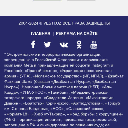
2004-2024 © VESTI.UZ
ВСЕ ПРАВА ЗАЩИЩЕНЫ
ГЛАВНАЯ
РЕКЛАМА НА САЙТЕ
* Экстремистские и террористические организации,
запрещенные в Российской Федерации: американская
компания Meta и принадлежащие ей соцсети Instagram и
Facebook, «Правый сектор», «Украинская повстанческая
армия» (УПА), «Исламское государство» (ИГ, ИГИЛ), «Джабхат
Фатх аш-Шам» (бывшая «Джабхат ан-Нусра», «Джебхат ан-
Нусра»), Национал-Большевистская партия (НБП), «Аль-
Каида», «УНА-УНСО», «Талибан», «Меджлис крымско-
татарского народа», «Свидетели Иеговы», «Мизантропик
Дивижн», «Братство» Корчинского, «Артподготовка», «Тризуб
им. Степана Бандеры», «НСО», «Славянский союз»,
«Формат-18», «Хизб ут-Тахрир», «Фонд борьбы с коррупцией»
(ФБК) – организация-иноагент, признанная экстремистской,
запрещена в РФ и ликвидирована по решению суда; её