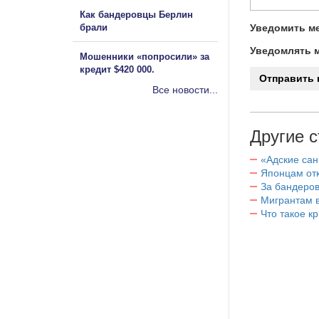
Как бандеровцы Берлин
брали
Уведомить ме
Уведомлять м
Мошенники «попросили» за
кредит $420 000.
Все новости...
Другие с
«Адские са
Японцам отк
За бандеров
Мигрантам в
Что такое к