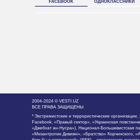
FACEBOOK
ОДНОКЛАССНИКИ
2004-2024 © VESTI.UZ
ВСЕ ПРАВА ЗАЩИЩЕНЫ
* Экстремистские и террористические организации
Facebook, «Правый сектор», «Украинская повстанч
«Джебхат ан-Нусра»), Национал-Большевистская п
«Мизантропик Дивижн», «Братство» Корчинского, «
борьбы с коррупцией» (ФБК) – организация-иноаге