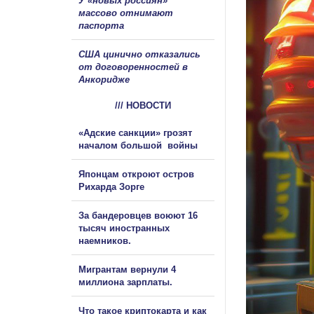
У «новых россиян»
массово отнимают
паспорта
США цинично отказались
от договоренностей в
Анкоридже
/// НОВОСТИ
«Адские санкции» грозят
началом большой войны
Японцам откроют остров
Рихарда Зорге
За бандеровцев воюют 16
тысяч иностранных
наемников.
Мигрантам вернули 4
миллиона зарплаты.
Что такое криптокарта и как