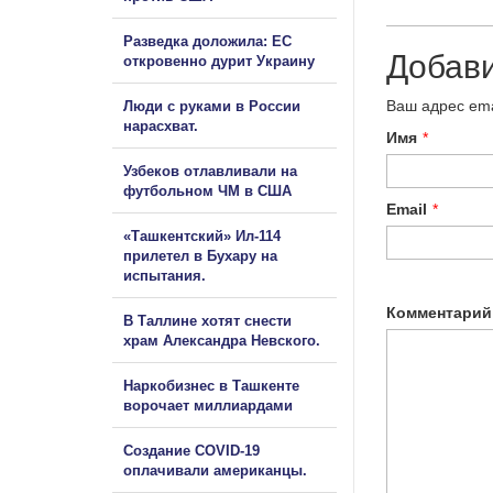
Разведка доложила: ЕС
Добав
откровенно дурит Украину
Ваш адрес ema
Люди с руками в России
нарасхват.
Имя
*
Узбеков отлавливали на
футбольном ЧМ в США
Email
*
«Ташкентский» Ил-114
прилетел в Бухару на
испытания.
Комментарий
В Таллине хотят снести
храм Александра Невского.
Наркобизнес в Ташкенте
ворочает миллиардами
Создание COVID-19
оплачивали американцы.