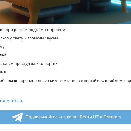
ие при резком подъёме с кровати.
яркому свету и громким звукам.
му.
тей.
 частым простудам и аллергии.
ция.
ебя вышеперечисленные симптомы, не затягивайте с приёмом к вр
legram
оделиться
Подписывайтесь на канал Вести.UZ в Telegram