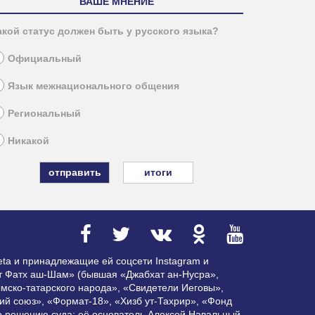
ВАШЕ МНЕНИЕ
акой статус должен быть у русского языка?
Официальный
Язык межнационального общения
Региональный
Никакой
итоги
ta и принадлежащие ей соцсети Instagram и
ат Фатх аш-Шам» (бывшая «Джабхат ан-Нусра»,
мско-татарского народа», «Свидетели Иеговы»,
ий союз», «Формат-18», «Хизб ут-Тахрир», «Фонд
по решению суда; её основатель Алексей Навальный