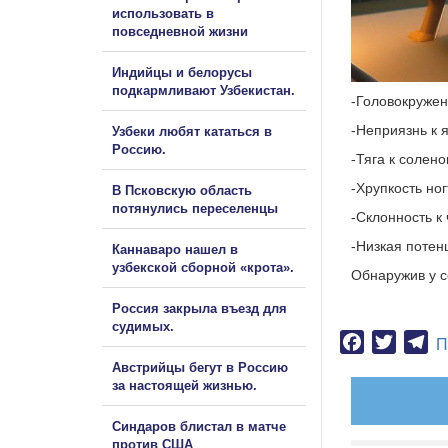
использовать в
повседневной жизни
Индийцы и белорусы
подкармливают Узбекистан.
-Головокружен
-Неприязнь к 
Узбеки любят кататься в
Россию.
-Тяга к солено
-Хрупкость ног
В Псковскую область
потянулись переселенцы
-Склонность к
-Низкая потен
Каннаваро нашел в
узбекской сборной «крота».
Обнаружив у с
Россия закрыла въезд для
судимых.
Facebook
Twitter
Te
П
Австрийцы бегут в Россию
за настоящей жизнью.
Синдаров блистал в матче
против США