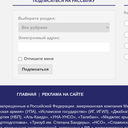
ПОДПИСАТЬСЯ НА РАССЫЛКУ
К
Выберите раздел:
Электронный адрес:
Отпишите меня
Подписаться
ГЛАВНАЯ
РЕКЛАМА НА САЙТЕ
, запрещенные в Российской Федерации: американская компания Me
еская армия» (УПА), «Исламское государство» (ИГ, ИГИЛ), «Джабх
артия (НБП), «Аль-Каида», «УНА-УНСО», «Талибан», «Меджлис кры
Артподготовка», «Тризуб им. Степана Бандеры», «НСО», «Славянск
нт, признанная экстремистской, запрещена в РФ и ликвидирована 